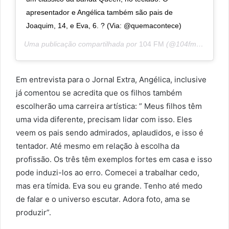
apresentador e Angélica também são pais de
Joaquim, 14, e Eva, 6. ? (Via: @quemacontece)
Uma publicação compartilhada por
104 FM
(@104fm) em
2 de
Em entrevista para o Jornal Extra, Angélica, inclusive
já comentou se acredita que os filhos também
escolherão uma carreira artística: ” Meus filhos têm
uma vida diferente, precisam lidar com isso. Eles
veem os pais sendo admirados, aplaudidos, e isso é
tentador. Até mesmo em relação à escolha da
profissão. Os três têm exemplos fortes em casa e isso
pode induzi-los ao erro. Comecei a trabalhar cedo,
mas era tímida. Eva sou eu grande. Tenho até medo
de falar e o universo escutar. Adora foto, ama se
produzir”.