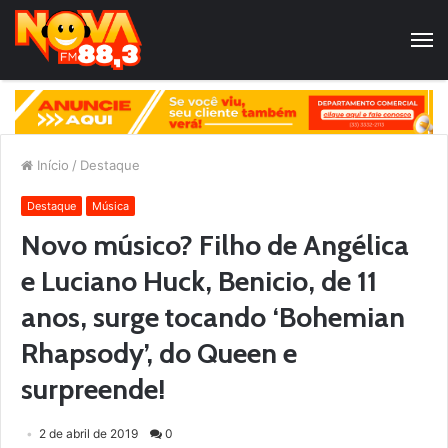
Início
/
Destaque
Destaque
Música
Novo músico? Filho de Angélica
e Luciano Huck, Benicio, de 11
anos, surge tocando ‘Bohemian
Rhapsody’, do Queen e
surpreende!
2 de abril de 2019
0