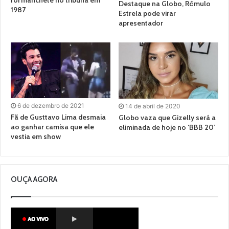
foi manchete no tribuna em
Destaque na Globo, Rômulo
1987
Estrela pode virar
apresentador
6 de dezembro de 2021
14 de abril de 2020
Fã de Gusttavo Lima desmaia
Globo vaza que Gizelly será a
ao ganhar camisa que ele
eliminada de hoje no ‘BBB 20’
vestia em show
OUÇA AGORA