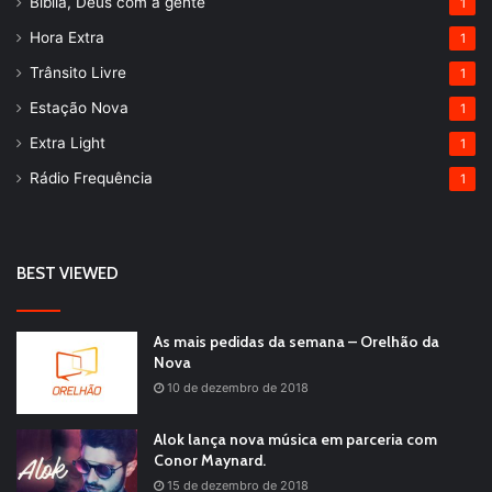
Bíblia, Deus com a gente
1
Hora Extra
1
Trânsito Livre
1
Estação Nova
1
Extra Light
1
Rádio Frequência
1
BEST VIEWED
As mais pedidas da semana – Orelhão da
Nova
10 de dezembro de 2018
Alok lança nova música em parceria com
Conor Maynard.
15 de dezembro de 2018