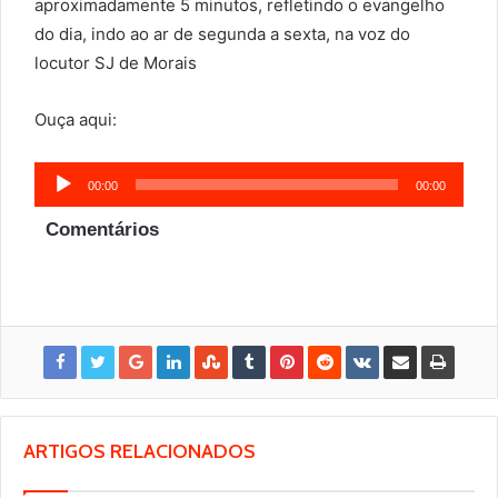
aproximadamente 5 minutos, refletindo o evangelho
do dia, indo ao ar de segunda a sexta, na voz do
locutor SJ de Morais
Ouça aqui:
Tocador
00:00
00:00
de
Comentários
áudio
ARTIGOS RELACIONADOS