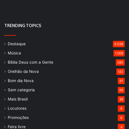
TRENDING TOPICS
Destaque
6.038
Música
1.008
Bíblia Deus com a Gente
285
Orelhão da Nova
142
Bom dia Nova
81
Sem categoria
56
Mais Brasil
39
Locutores
6
Promoções
6
Feira livre
4