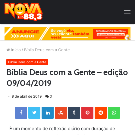
Início
/
Bíblia Deus com a Gente
Bíblia Deus com a Gente
Bíblia Deus com a Gente – edição
09/04/2019
9 de abril de 2019
0
Facebook
Twitter
LinkedIn
StumbleUpon
Tumblr
Pinterest
Reddit
WhatsApp
É um momento de reflexão diário com duração de