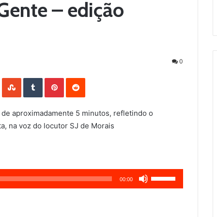
Gente – edição
0
LinkedIn
StumbleUpon
Tumblr
Pinterest
Reddit
 de aproximadamente 5 minutos, refletindo o
a, na voz do locutor SJ de Morais
Use
00:00
as
setas
para