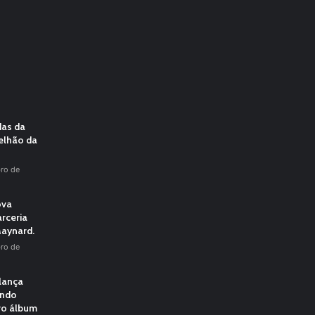
das da
elhão da
ro de
ova
rceria
aynard.
ro de
 lança
undo
vo álbum