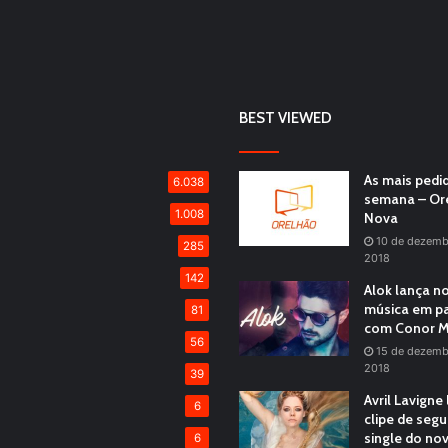
BEST VIEWED
As mais pedi
6.038
semana – Or
1.008
Nova
10 de dezemb
285
2018
142
Alok lança n
música em pa
81
com Conor M
56
15 de dezemb
2018
39
Avril Lavigne
6
clipe de seg
single do no
6