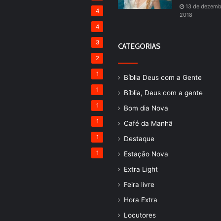
13 de dezemb
4
2018
4
3
CATEGORIAS
2
1
Bíblia Deus com a Gente
1
Bíblia, Deus com a gente
1
Bom dia Nova
1
Café da Manhã
1
Destaque
1
Estação Nova
Extra Light
Feira livre
Hora Extra
Locutores