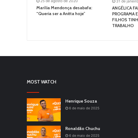
25 de agosto de 2020
31 de janeir
Marília Mendonça desabafa:
ANGÉLICA F
“Queria ser a Anitta hoje”
PROGRAMA E
FILHOS TIN
TRABALHO
MOST WATCH
Henrique Souza
6 de maio de 2025
Ronaldão Chuchu
6 de maio de 2025