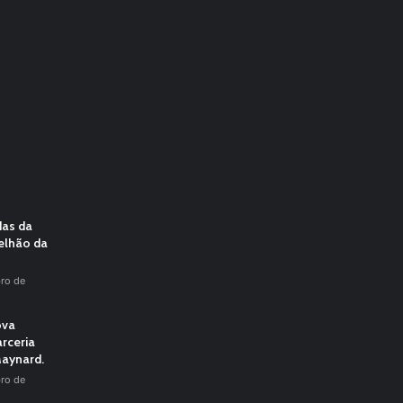
das da
elhão da
ro de
ova
rceria
aynard.
ro de