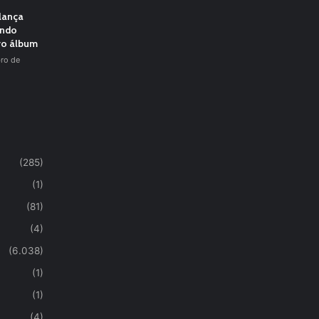
 lança
undo
vo álbum
ro de
(285)
(1)
(81)
(4)
(6.038)
(1)
(1)
(4)