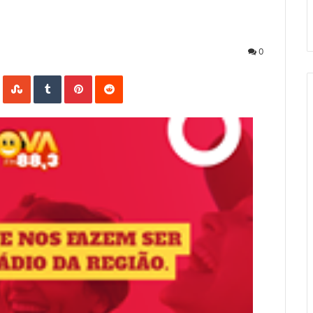
0
LinkedIn
StumbleUpon
Tumblr
Pinterest
Reddit