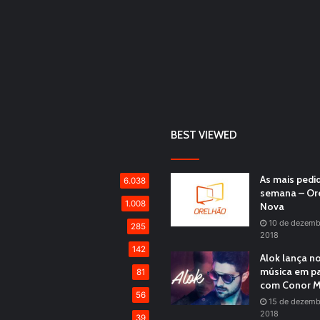
BEST VIEWED
As mais pedi
6.038
semana – Or
1.008
Nova
10 de dezemb
285
2018
142
Alok lança n
música em pa
81
com Conor M
56
15 de dezemb
2018
39