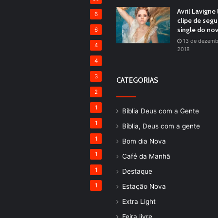
Avril Lavigne
6
clipe de seg
single do no
6
13 de dezemb
4
2018
4
3
CATEGORIAS
2
1
Bíblia Deus com a Gente
1
Bíblia, Deus com a gente
1
Bom dia Nova
1
Café da Manhã
1
Destaque
1
Estação Nova
Extra Light
Feira livre