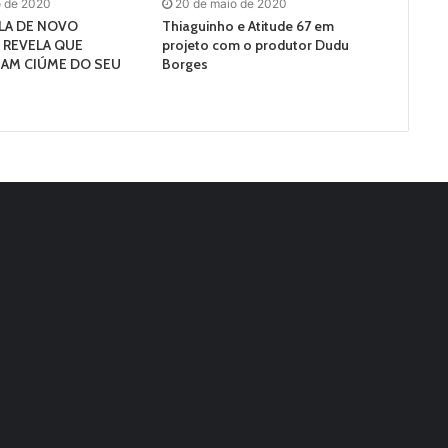
o de 2020
20 de maio de 2020
ALA DE NOVO
Thiaguinho e Atitude 67 em
 REVELA QUE
projeto com o produtor Dudu
HAM CIÚME DO SEU
Borges