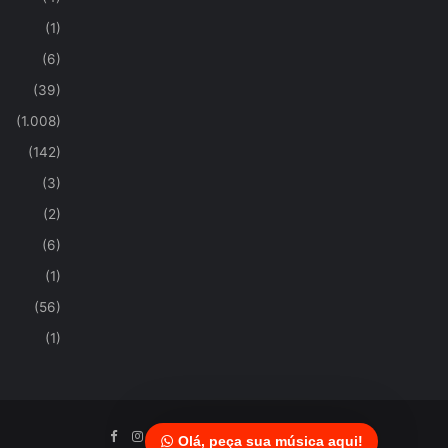
(1)
(6)
(39)
(1.008)
(142)
(3)
(2)
(6)
(1)
(56)
(1)
Olá, peça sua música aqui!