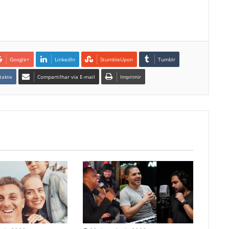
Google+
LinkedIn
StumbleUpon
Tumblr
takte
Compartilhar via E-mail
Imprimir