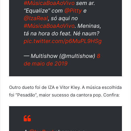
#MúsicaBoaAoVivo
sem ar.
“Equalize” com
@Pitty
e
@IzaReal
, só aqui no
#MúsicaBoaAoVivo
. Meninas,
tá na hora do feat. Né naum?
pic.twitter.com/p6MuPL9HSg
— Multishow (@multishow)
8
de maio de 2019
Outro dueto foi de IZA e Vitor Kley. A música escolhida
foi “Pesadão”, maior sucesso da cantora pop. Confira: