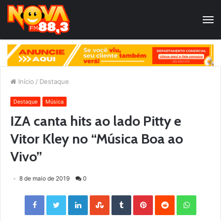
Início
/
Destaque
Destaque
Música
IZA canta hits ao lado Pitty e
Vitor Kley no “Música Boa ao
Vivo”
8 de maio de 2019
0
Facebook
Twitter
LinkedIn
StumbleUpon
Tumblr
Pinterest
Reddit
WhatsApp