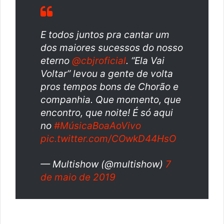
E todos juntos pra cantar um
dos maiores sucessos do nosso
eterno
@cbjroficial
. “Ela Vai
Voltar” levou a gente de volta
pros tempos bons de Chorão e
companhia. Que momento, que
encontro, que noite! É só aqui
no
#MúsicaBoaAoVivo
pic.twitter.com/COwkD44HsO
— Multishow (@multishow)
7
de maio de 2019