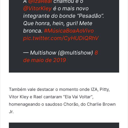
A
@IzaReal
chamou e o
@VitorKley
é o mais novo
integrante do bonde “Pesadão”.
Que honra, hein, guri! Mete
bronca.
#MúsicaBoaAoVivo
pic.twitter.com/CyHUDiQRhV
— Multishow (@multishow)
8
de maio de 2019
Também vale destacar o momento onde IZA, Pitty,
Vitor Kley e Rael cantaram “Ela Vai Voltar”,
homenageando o saudoso Chorão, do Charlie Brown
Jr.