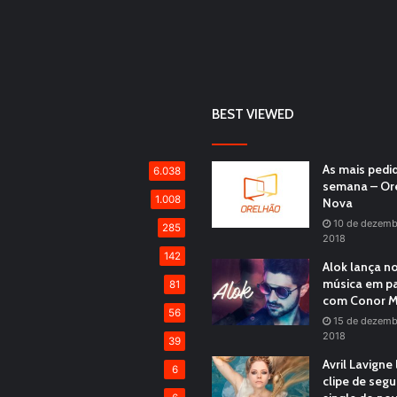
BEST VIEWED
As mais pedi
6.038
semana – Or
1.008
Nova
10 de dezemb
285
2018
142
Alok lança n
música em pa
81
com Conor M
56
15 de dezemb
2018
39
Avril Lavigne
6
clipe de seg