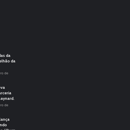
das da
elhão da
ro de
ova
rceria
aynard.
ro de
 lança
undo