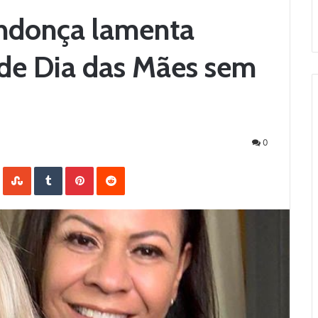
endonça lamenta
de Dia das Mães sem
0
LinkedIn
StumbleUpon
Tumblr
Pinterest
Reddit