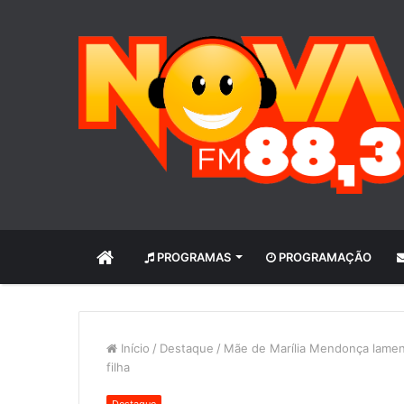
INÍCIO
PROGRAMAS
PROGRAMAÇÃO
Início
/
Destaque
/
Mãe de Marília Mendonça lamen
filha