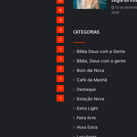
single do no
6
13 de dezemb
4
2018
4
3
CATEGORIAS
2
1
Bíblia Deus com a Gente
1
Bíblia, Deus com a gente
1
Bom dia Nova
1
Café da Manhã
1
Destaque
1
Estação Nova
Extra Light
Feira livre
Hora Extra
Locutores