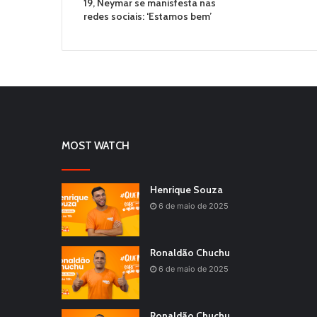
19, Neymar se manisfesta nas
redes sociais: ‘Estamos bem’
MOST WATCH
Henrique Souza
6 de maio de 2025
Ronaldão Chuchu
6 de maio de 2025
Ronaldão Chuchu