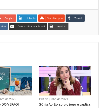
Google+
LinkedIn
StumbleUpon
Tumblr
takte
Compartilhar via E-mail
Imprimir
bro de 2022
3 de junho de 2021
INDO VERÃO!
Sônia Abrão abre o jogo e explica