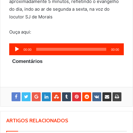
aproximadamente 5 minutos, refletindo o evangelho
do dia, indo ao ar de segunda a sexta, na voz do
locutor SJ de Morais
Ouça aqui:
Tocador
00:00
00:00
de
Comentários
áudio
ARTIGOS RELACIONADOS