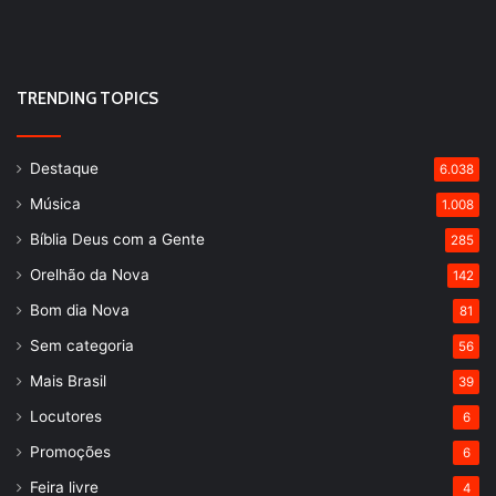
TRENDING TOPICS
Destaque
6.038
Música
1.008
Bíblia Deus com a Gente
285
Orelhão da Nova
142
Bom dia Nova
81
Sem categoria
56
Mais Brasil
39
Locutores
6
Promoções
6
Feira livre
4