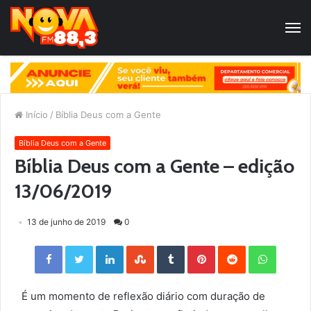
Início
/
Bíblia Deus com a Gente
Bíblia Deus com a Gente
Bíblia Deus com a Gente – edição
13/06/2019
13 de junho de 2019
0
Facebook
Twitter
LinkedIn
StumbleUpon
Tumblr
Pinterest
Reddit
WhatsApp
É um momento de reflexão diário com duração de