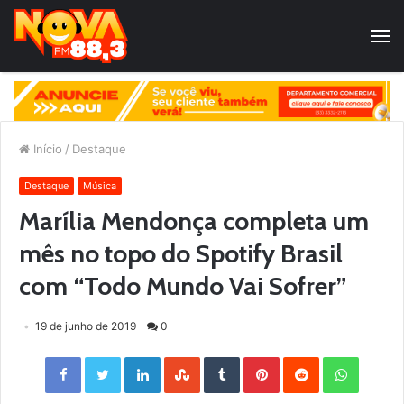
Início
/
Destaque
Destaque
Música
Marília Mendonça completa um
mês no topo do Spotify Brasil
com “Todo Mundo Vai Sofrer”
19 de junho de 2019
0
Facebook
Twitter
LinkedIn
StumbleUpon
Tumblr
Pinterest
Reddit
WhatsApp