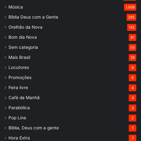
Música
1.008
Bíblia Deus com a Gente
285
Orelhão da Nova
142
Bom dia Nova
81
Sem categoria
56
Mais Brasil
39
Locutores
6
Promoções
6
Feira livre
4
Café da Manhã
4
Parabólica
3
Pop Line
2
Bíblia, Deus com a gente
1
Hora Extra
1