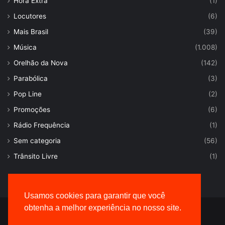
Hora Extra
(1)
Locutores
(6)
Mais Brasil
(39)
Música
(1.008)
Orelhão da Nova
(142)
Parabólica
(3)
Pop Line
(2)
Promoções
(6)
Rádio Frequência
(1)
Sem categoria
(56)
Trânsito Livre
(1)
Usamos cookies para garantir que você
obtenha a melhor experiência no nosso site.
© Desenvolvido por |
VersaTec