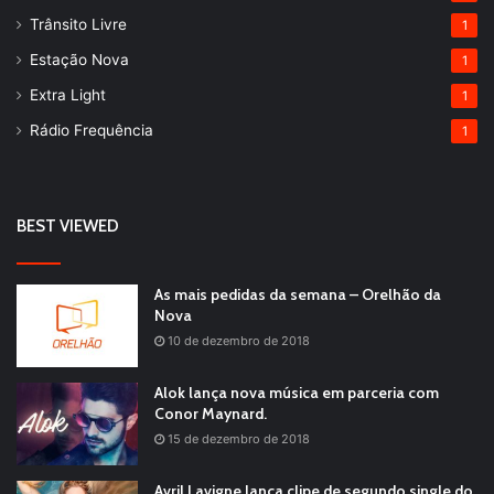
Trânsito Livre
1
Estação Nova
1
Extra Light
1
Rádio Frequência
1
BEST VIEWED
As mais pedidas da semana – Orelhão da
Nova
10 de dezembro de 2018
Alok lança nova música em parceria com
Conor Maynard.
15 de dezembro de 2018
Avril Lavigne lança clipe de segundo single do