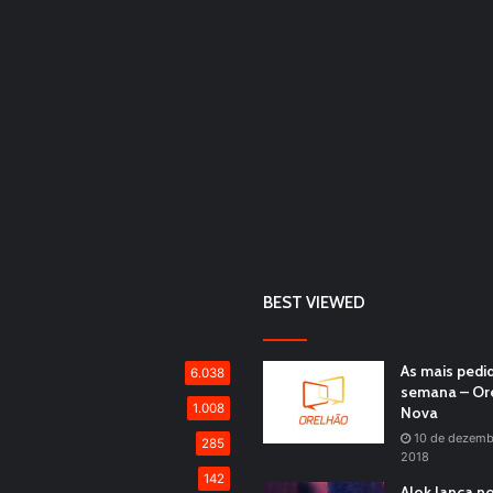
BEST VIEWED
As mais pedi
6.038
semana – Or
1.008
Nova
10 de dezemb
285
2018
142
Alok lança n