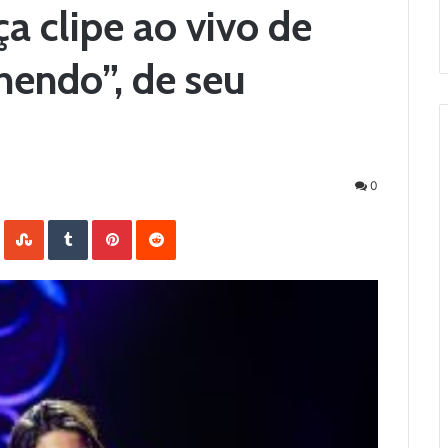
a clipe ao vivo de
hendo”, de seu
0
LinkedIn
StumbleUpon
Tumblr
Pinterest
Reddit