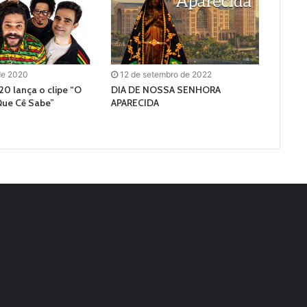
de 2020
12 de setembro de 2022
0 lança o clipe “O
DIA DE NOSSA SENHORA
Que Cê Sabe”
APARECIDA