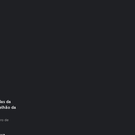
das da
elhão da
ro de
ova