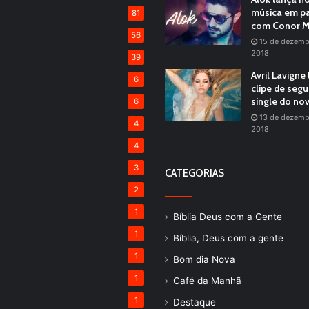
música em pa
81
com Conor M
56
15 de dezemb
2018
39
Avril Lavigne
6
clipe de seg
single do no
6
13 de dezemb
4
2018
4
3
CATEGORIAS
2
1
Bíblia Deus com a Gente
1
Bíblia, Deus com a gente
1
Bom dia Nova
1
Café da Manhã
1
Destaque