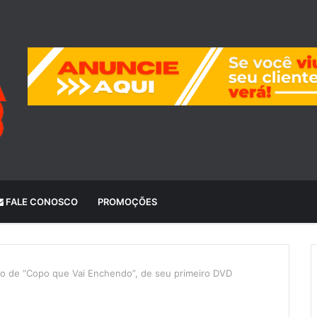
FALE CONOSCO
PROMOÇÕES
ivo de “Copo que Vai Enchendo”, de seu primeiro DVD