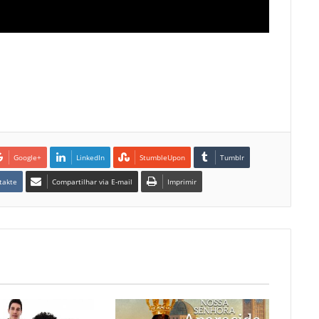
Google+
LinkedIn
StumbleUpon
Tumblr
takte
Compartilhar via E-mail
Imprimir