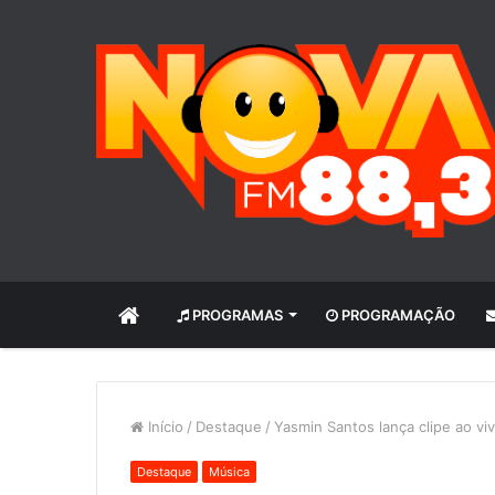
INÍCIO
PROGRAMAS
PROGRAMAÇÃO
Início
/
Destaque
/
Yasmin Santos lança clipe ao v
Destaque
Música