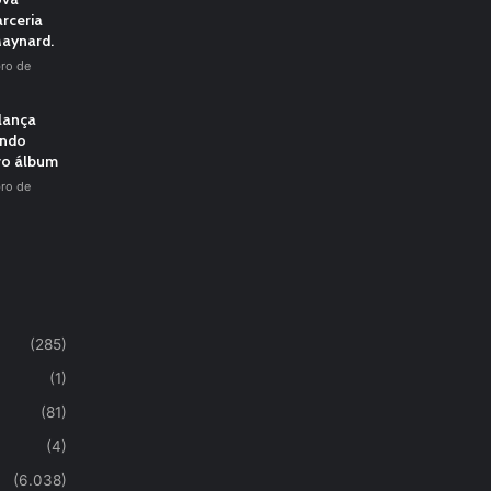
rceria
aynard.
ro de
 lança
undo
vo álbum
ro de
(285)
(1)
(81)
(4)
(6.038)