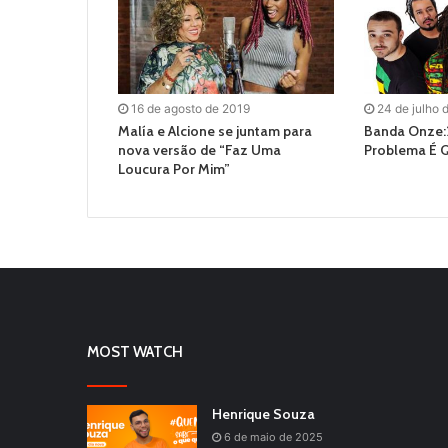
16 de agosto de 2019
24 de julho 
Malía e Alcione se juntam para
Banda Onze:2
nova versão de “Faz Uma
Problema É 
Loucura Por Mim”
MOST WATCH
Henrique Souza
6 de maio de 2025