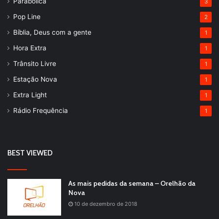
Parabólica
3
Pop Line
2
Bíblia, Deus com a gente
1
Hora Extra
1
Trânsito Livre
1
Estação Nova
1
Extra Light
1
Rádio Frequência
1
BEST VIEWED
As mais pedidas da semana – Orelhão da
Nova
10 de dezembro de 2018