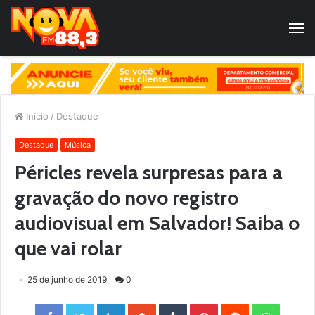
Início
/
Destaque
Destaque
Música
Péricles revela surpresas para a
gravação do novo registro
audiovisual em Salvador! Saiba o
que vai rolar
25 de junho de 2019
0
Facebook
Twitter
LinkedIn
StumbleUpon
Tumblr
Pinterest
Reddit
WhatsApp