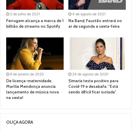
2 de julho de 2021
4 de agosto de 2021
Ferrugem alcança a marca de 1
Na Band, Faustão entrará no
bilhão de streams no Spotify
ar de segunda a sexta-feira
9 de janeiro de 2020
24 de agosto de 2020
De licença-maternidade,
Simaria testa positivo para
Marília Mendonça anuncia
Covid-19 e desabafa: “Está
lançamento de música nova
sendo difícil ficar isolada”
na sexta!
OUÇA AGORA