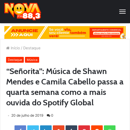
Início
/
Destaque
Destaque
Música
“Señorita”: Música de Shawn
Mendes e Camila Cabello passa a
quarta semana como a mais
ouvida do Spotify Global
20 de julho de 2019
0
Facebook
Twitter
LinkedIn
StumbleUpon
Tumblr
Pinterest
Reddit
WhatsApp