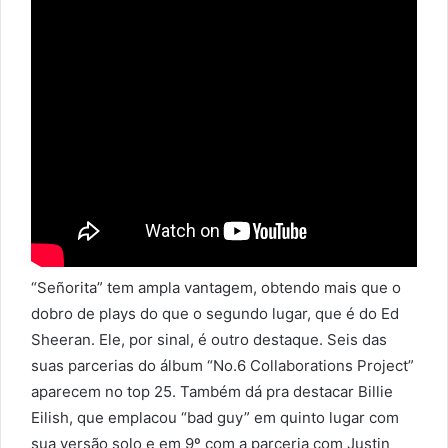
“Señorita” tem ampla vantagem, obtendo mais que o
dobro de plays do que o segundo lugar, que é do Ed
Sheeran. Ele, por sinal, é outro destaque. Seis das
suas parcerias do álbum “No.6 Collaborations Project”
aparecem no top 25. Também dá pra destacar Billie
Eilish, que emplacou “bad guy” em quinto lugar com
sua versão solo e em 9º com a parceria com Justin