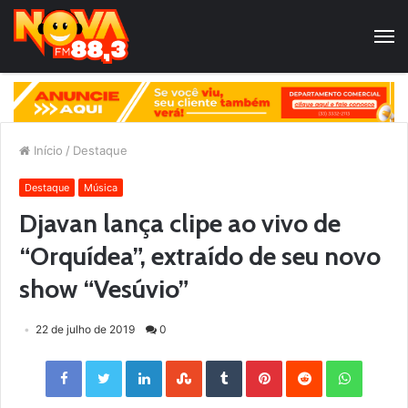
Início
/
Destaque
Destaque
Música
Djavan lança clipe ao vivo de
“Orquídea”, extraído de seu novo
show “Vesúvio”
22 de julho de 2019
0
Facebook
Twitter
LinkedIn
StumbleUpon
Tumblr
Pinterest
Reddit
WhatsApp