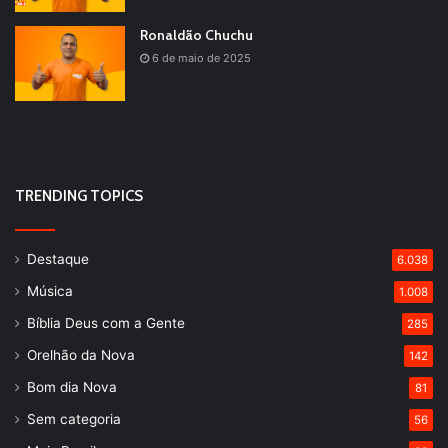
Ronaldão Chuchu
6 de maio de 2025
TRENDING TOPICS
Destaque
6.038
Música
1.008
Bíblia Deus com a Gente
285
Orelhão da Nova
142
Bom dia Nova
81
Sem categoria
56