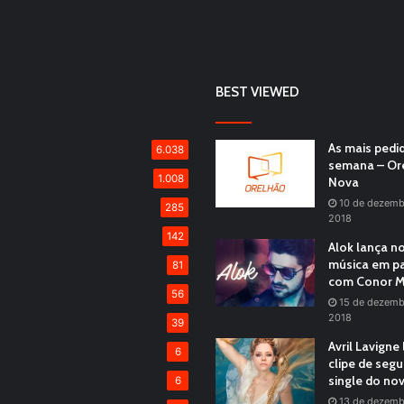
BEST VIEWED
As mais pedi
6.038
semana – Or
1.008
Nova
10 de dezemb
285
2018
142
Alok lança n
música em pa
81
com Conor M
56
15 de dezemb
2018
39
Avril Lavigne
6
clipe de seg
single do no
6
13 de dezemb