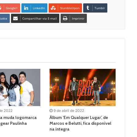
Google+
LinkedIn
StumbleUpon
Tumblr
takte
Compartilhar via E-mail
Imprimir
de 2022
9 de abril de 2022
eta muda logomarca
Álbum ‘Em Qualquer Lugar’, de
gear Paulinha
Marcos e Belutti, fica disponível
na íntegra