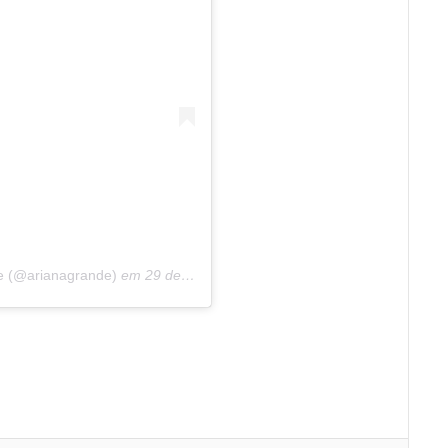
e (@arianagrande)
em
29 de Jul, 2019 às 10:00 PDT