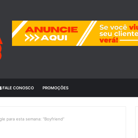
FALE CONOSCO
PROMOÇÕES
gle para esta semana: “Boyfriend”