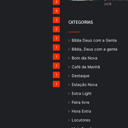
4
2018
4
3
CATEGORIAS
2
1
Bíblia Deus com a Gente
1
Bíblia, Deus com a gente
1
Bom dia Nova
1
Café da Manhã
1
Destaque
1
Estação Nova
Extra Light
Feira livre
Hora Extra
Locutores