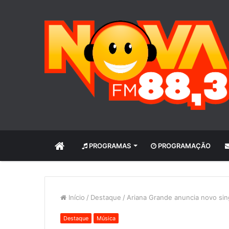
INÍCIO
PROGRAMAS
PROGRAMAÇÃO
Início
/
Destaque
/
Ariana Grande anuncia novo sin
Destaque
Música