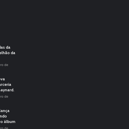
das da
elhão da
ro de
ova
rceria
aynard.
ro de
 lança
undo
vo álbum
ro de