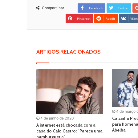
Compartilhar
Facebook
Twitter
Pinterest
Reddit
VKon
ARTIGOS RELACIONADOS
4 de março 
Calcinha Pr
4 de junho de 2020
para homena
A internet está chocada com a
Abelha
casa do Caio Castro: “Parece uma
hamburgueria”