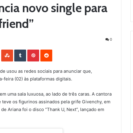
cia novo single para
friend”
0
LinkedIn
StumbleUpon
Tumblr
Pinterest
Reddit
nde usou as redes sociais para anunciar que,
-feira (02) às plataformas digitais.
em uma sala luxuosa, ao lado de três caras. A cantora
 teve os figurinos assinados pela grife Givenchy, em
de Ariana foi o disco “Thank U, Next”, lançado em