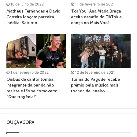
18 de julho de 2022
11 de fevereiro de 2021
Matheus Fernandes e David
‘For You’: Ana Maria Braga
Carreira lançam parceira
aceita desafio do TikTok e
inédita, Saturno
dança no Mais Você.
1 de fevereiro de 2022
12 de fevereiro de 2021
Ônibus de cantor tomba,
Turma do Pagode recebe
integrante da banda não
prêmio pela música mais
resiste e fãs se comovem:
tocada de janeiro
“Que tragédia!”
OUÇA AGORA