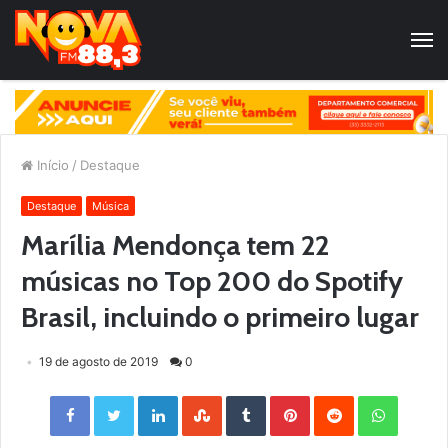
Início
/
Destaque
Destaque
Música
Marília Mendonça tem 22
músicas no Top 200 do Spotify
Brasil, incluindo o primeiro lugar
19 de agosto de 2019
0
Facebook
Twitter
LinkedIn
StumbleUpon
Tumblr
Pinterest
Reddit
WhatsApp