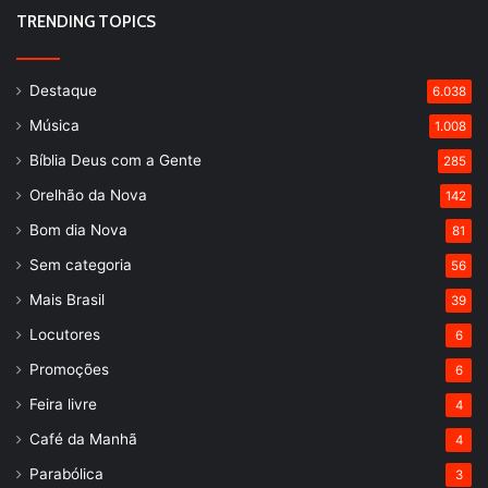
TRENDING TOPICS
Destaque
6.038
Música
1.008
Bíblia Deus com a Gente
285
Orelhão da Nova
142
Bom dia Nova
81
Sem categoria
56
Mais Brasil
39
Locutores
6
Promoções
6
Feira livre
4
Café da Manhã
4
Parabólica
3