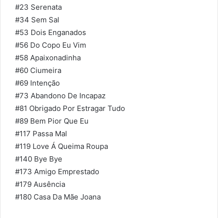
#23
Serenata
#34
Sem Sal
#53
Dois Enganados
#56
Do Copo Eu Vim
#58
Apaixonadinha
#60
Ciumeira
#69
Intenção
#73
Abandono De Incapaz
#81
Obrigado Por Estragar Tudo
#89
Bem Pior Que Eu
#117
Passa Mal
#119
Love Á Queima Roupa
#140
Bye Bye
#173
Amigo Emprestado
#179
Ausência
#180
Casa Da Mãe Joana