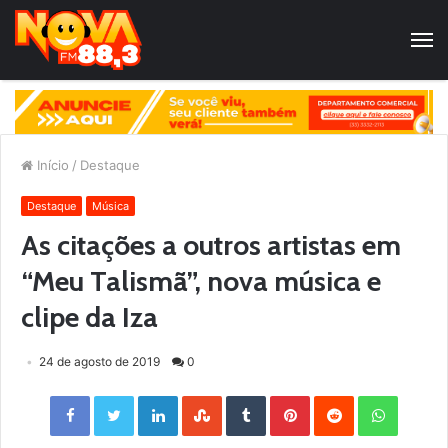
Início
/
Destaque
Destaque
Música
As citações a outros artistas em
“Meu Talismã”, nova música e
clipe da Iza
24 de agosto de 2019
0
Facebook
Twitter
LinkedIn
StumbleUpon
Tumblr
Pinterest
Reddit
WhatsApp