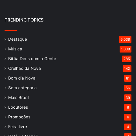
TRENDING TOPICS
Destaque
6.038
Música
1.008
Bíblia Deus com a Gente
285
Orelhão da Nova
142
Bom dia Nova
81
Sem categoria
56
Mais Brasil
39
Locutores
6
Promoções
6
Feira livre
4