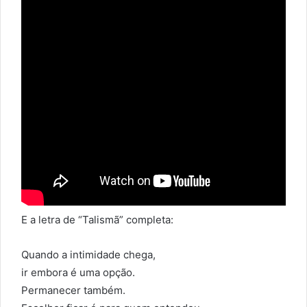
E a letra de “Talismã” completa:
Quando a intimidade chega,
ir embora é uma opção.
Permanecer também.