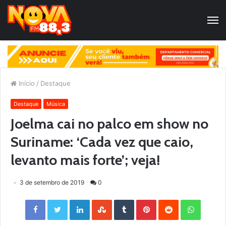
Início
/
Destaque
Destaque
Música
Joelma cai no palco em show no
Suriname: ‘Cada vez que caio,
levanto mais forte’; veja!
3 de setembro de 2019
0
Facebook
Twitter
LinkedIn
StumbleUpon
Tumblr
Pinterest
Reddit
WhatsApp