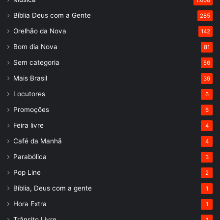
1.008
Bíblia Deus com a Gente
285
Orelhão da Nova
142
Bom dia Nova
81
Sem categoria
56
Mais Brasil
39
Locutores
6
Promoções
6
Feira livre
4
Café da Manhã
4
Parabólica
3
Pop Line
2
Bíblia, Deus com a gente
1
Hora Extra
1
Trânsito Livre