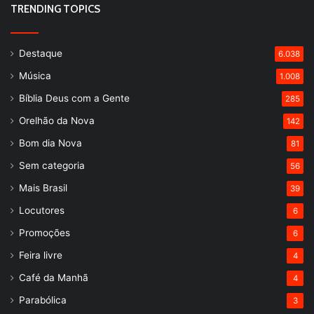
TRENDING TOPICS
Destaque
6.038
Música
1.008
Bíblia Deus com a Gente
285
Orelhão da Nova
142
Bom dia Nova
81
Sem categoria
56
Mais Brasil
39
Locutores
6
Promoções
6
Feira livre
4
Café da Manhã
4
Parabólica
3