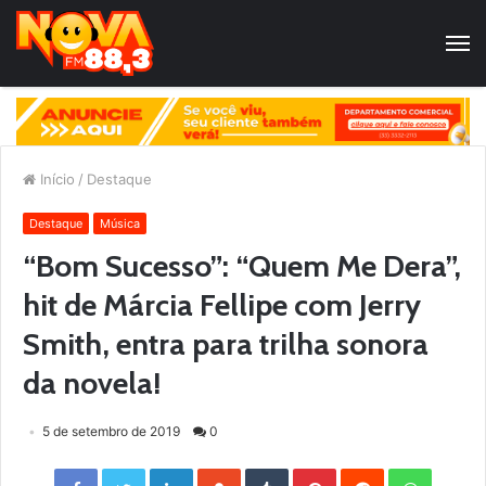
Início
/
Destaque
Destaque
Música
“Bom Sucesso”: “Quem Me Dera”,
hit de Márcia Fellipe com Jerry
Smith, entra para trilha sonora
da novela!
5 de setembro de 2019
0
Facebook
Twitter
LinkedIn
StumbleUpon
Tumblr
Pinterest
Reddit
WhatsApp