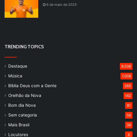
6 de maio de 2025
TRENDING TOPICS
Destaque
6.038
Música
1.008
Bíblia Deus com a Gente
285
Orelhão da Nova
142
Bom dia Nova
81
Sem categoria
56
Mais Brasil
39
Locutores
6