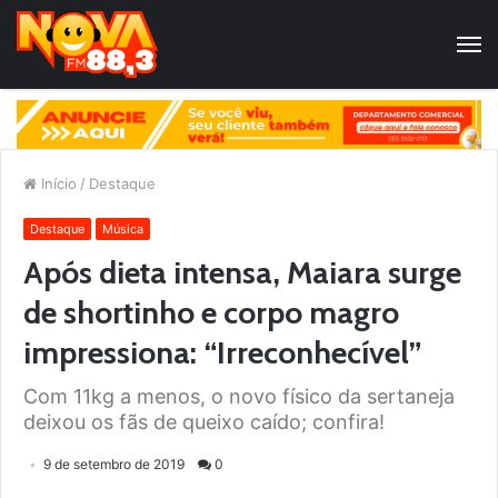
Início
/
Destaque
Destaque
Música
Após dieta intensa, Maiara surge
de shortinho e corpo magro
impressiona: “Irreconhecível”
Com 11kg a menos, o novo físico da sertaneja
deixou os fãs de queixo caído; confira!
9 de setembro de 2019
0