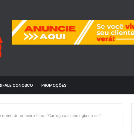
FALE CONOSCO
PROMOÇÕES
nome do primeiro filho: “Carrega a simbologia do sol”