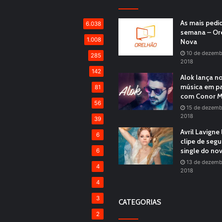
As mais pedi
6.038
semana – Or
1.008
Nova
10 de dezemb
285
2018
142
Alok lança n
música em pa
81
com Conor M
56
15 de dezemb
2018
39
Avril Lavigne
6
clipe de seg
single do no
6
13 de dezemb
4
2018
4
3
CATEGORIAS
2