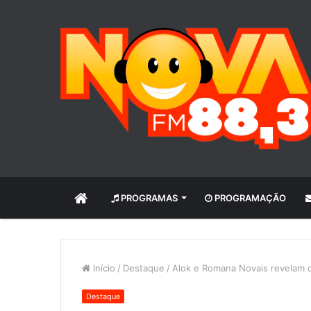
INÍCIO
PROGRAMAS
PROGRAMAÇÃO
Início
/
Destaque
/
Alok e Romana Novais revelam o 
Destaque