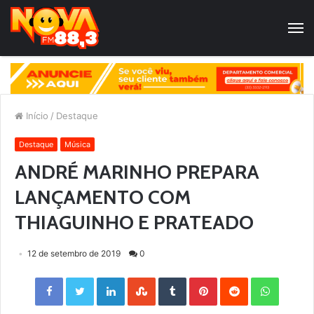
Início
/
Destaque
Destaque
Música
ANDRÉ MARINHO PREPARA
LANÇAMENTO COM
THIAGUINHO E PRATEADO
12 de setembro de 2019
0
Facebook
Twitter
LinkedIn
StumbleUpon
Tumblr
Pinterest
Reddit
WhatsApp