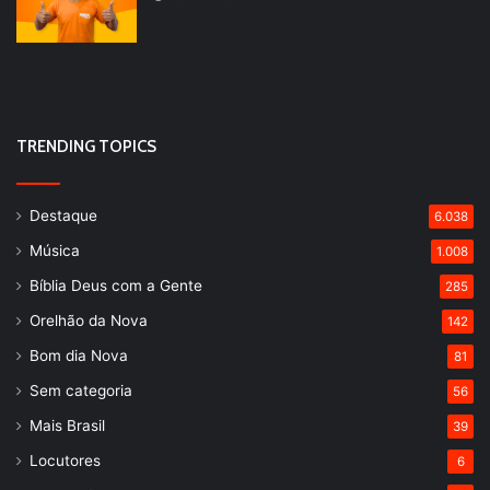
TRENDING TOPICS
Destaque
6.038
Música
1.008
Bíblia Deus com a Gente
285
Orelhão da Nova
142
Bom dia Nova
81
Sem categoria
56
Mais Brasil
39
Locutores
6