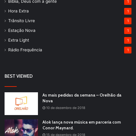
Bíblia, Deus com a gente
1
Hora Extra
1
Trânsito Livre
1
Estação Nova
1
Extra Light
1
Rádio Frequência
1
BEST VIEWED
As mais pedidas da semana – Orelhão da
Nova
10 de dezembro de 2018
Alok lança nova música em parceria com
Conor Maynard.
15 de dezembro de 2018