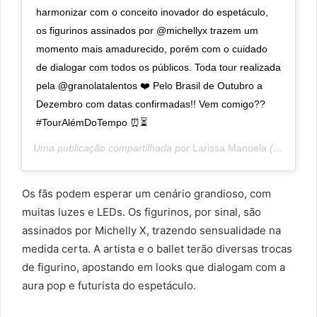
harmonizar com o conceito inovador do espetáculo,
os figurinos assinados por @michellyx trazem um
momento mais amadurecido, porém com o cuidado
de dialogar com todos os públicos. Toda tour realizada
pela @granolatalentos ❤️ Pelo Brasil de Outubro a
Dezembro com datas confirmadas!! Vem comigo??
#TourAlémDoTempo ⏰⏳
Uma publicação compartilhada por
Larissa Manoela
(@larissamanoela) em
Os fãs podem esperar um cenário grandioso, com
muitas luzes e LEDs. Os figurinos, por sinal, são
assinados por Michelly X, trazendo sensualidade na
medida certa. A artista e o ballet terão diversas trocas
de figurino, apostando em looks que dialogam com a
aura pop e futurista do espetáculo.