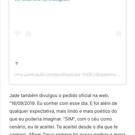
?
Uma publicação compartilhada por
JADE
(@ajademagalhaes) em
Jade também divulgou o pedido oficial na web.
“16/09/2019. Eu sonhei com esse dia. E foi além de
qualquer expectativa, mais lindo e mais poético do
que eu poderia imaginar. “SIM”, com o céu como
cenário, eu te aceitei. Te aceitei desde o dia que te
conheci. Afinal, Deus sempre foi nossa melhor e maior