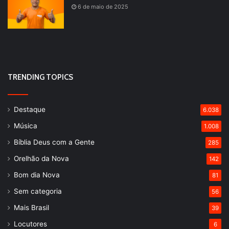
6 de maio de 2025
TRENDING TOPICS
Destaque
6.038
Música
1.008
Bíblia Deus com a Gente
285
Orelhão da Nova
142
Bom dia Nova
81
Sem categoria
56
Mais Brasil
39
Locutores
6