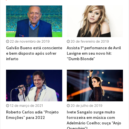
22 de novembro de 2019
20 de fevereiro de 2019
Galvão Bueno está consciente
Assista 1ª perfomance de Avril
e bem disposto após sofrer
Lavigne em seu novo hit:
infarto
“Dumb Blonde”
12 de março de 2021
20 de julho de 2019
Roberto Carlos adia “Projeto
Ivete Sangalo surge muito
Emoções” para 2022
forrozeira em música com
Adelmário Coelho; ouça “Anjo
Querubim”!