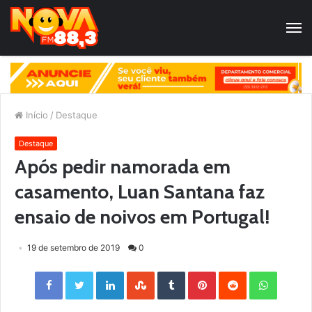
Início
/
Destaque
Destaque
Após pedir namorada em
casamento, Luan Santana faz
ensaio de noivos em Portugal!
19 de setembro de 2019
0
Facebook
Twitter
LinkedIn
StumbleUpon
Tumblr
Pinterest
Reddit
WhatsApp