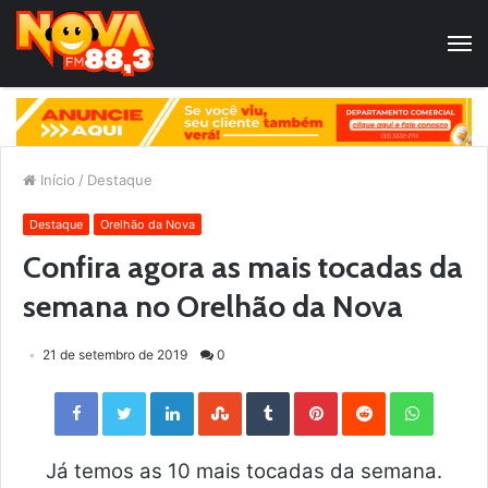
Início
/
Destaque
Destaque
Orelhão da Nova
Confira agora as mais tocadas da
semana no Orelhão da Nova
21 de setembro de 2019
0
Facebook
Twitter
LinkedIn
StumbleUpon
Tumblr
Pinterest
Reddit
WhatsApp
Já temos as 10 mais tocadas da semana.