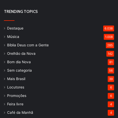
TRENDING TOPICS
Destaque
6.038
Música
1.008
Bíblia Deus com a Gente
285
Orelhão da Nova
142
Bom dia Nova
81
Sem categoria
56
Mais Brasil
39
Locutores
6
Promoções
6
Feira livre
4
Café da Manhã
4