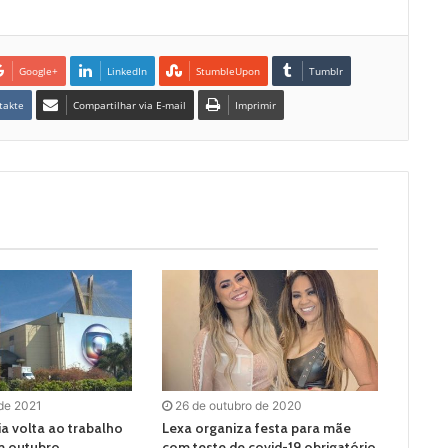
Google+
LinkedIn
StumbleUpon
Tumblr
takte
Compartilhar via E-mail
Imprimir
 de 2021
26 de outubro de 2020
a volta ao trabalho
Lexa organiza festa para mãe
m outubro
com teste de covid-19 obrigatório