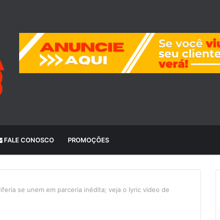
FALE CONOSCO
PROMOÇÕES
feria se unem em parceria inédita; veja o lyric video de