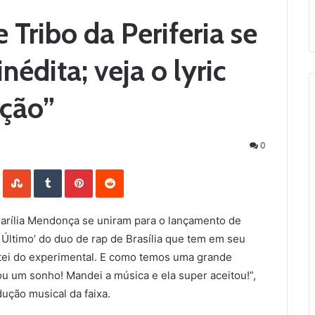
 Tribo da Periferia se
édita; veja o lyric
ação”
0
LinkedIn
StumbleUpon
Tumblr
Pinterest
Reddit
 Marília Mendonça se uniram para o lançamento de
 Último’ do duo de rap de Brasília que tem em seu
tei do experimental. E como temos uma grande
ou um sonho! Mandei a música e ela super aceitou!”,
ução musical da faixa.