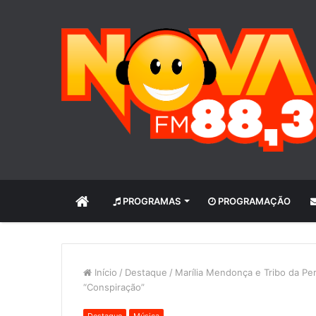
INÍCIO
PROGRAMAS
PROGRAMAÇÃO
Início
/
Destaque
/
Marília Mendonça e Tribo da Peri
“Conspiração”