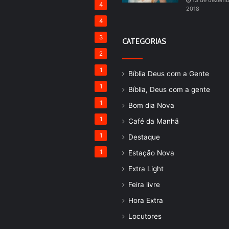
13 de dezemb
4
2018
4
3
CATEGORIAS
2
1
Bíblia Deus com a Gente
1
Bíblia, Deus com a gente
1
Bom dia Nova
1
Café da Manhã
1
Destaque
1
Estação Nova
Extra Light
Feira livre
Hora Extra
Locutores