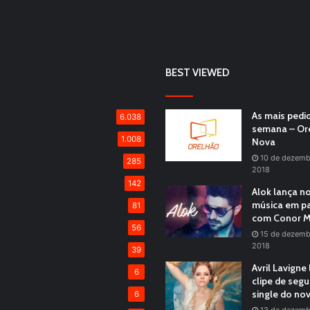
BEST VIEWED
As mais pedi
6.038
semana – Or
1.008
Nova
10 de dezemb
285
2018
142
Alok lança n
música em pa
81
com Conor M
56
15 de dezemb
2018
39
Avril Lavigne
6
clipe de seg
single do no
6