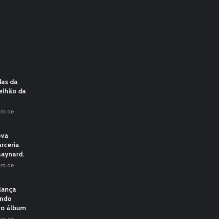
das da
elhão da
ro de
ova
rceria
aynard.
ro de
 lança
undo
vo álbum