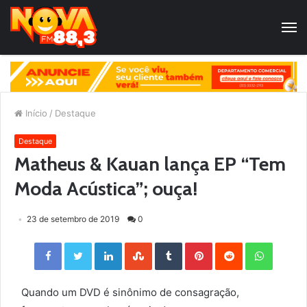
Início
/
Destaque
Destaque
Matheus & Kauan lança EP “Tem
Moda Acústica”; ouça!
23 de setembro de 2019
0
Facebook
Twitter
LinkedIn
StumbleUpon
Tumblr
Pinterest
Reddit
WhatsApp
Quando um DVD é sinônimo de consagração,