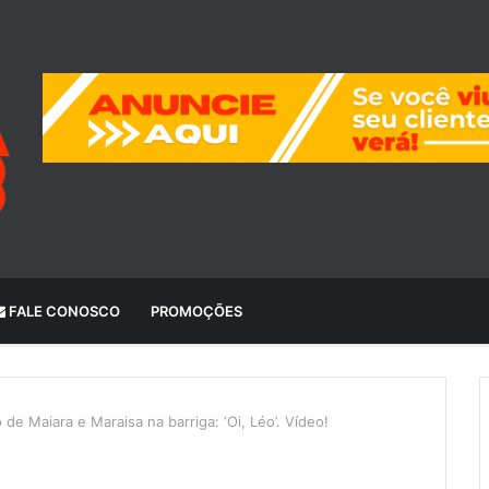
FALE CONOSCO
PROMOÇÕES
de Maiara e Maraisa na barriga: ‘Oi, Léo’. Vídeo!