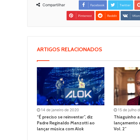
Compartilhar
Facebook
Twitter
Pinterest
Reddit
VKon
ARTIGOS RELACIONADOS
14 de janeiro de 2020
15 de julho 
“É preciso se reinventar”, diz
Thiaguinho a
Padre Reginaldo Manzotti ao
lançamento d
lançar música com Alok
Vol. 2”