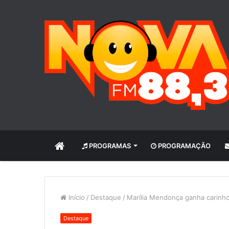
INÍCIO
PROGRAMAS
PROGRAMAÇÃO
Início
/
Destaque
/
Marília Mendonça ganha carinho 
Destaque