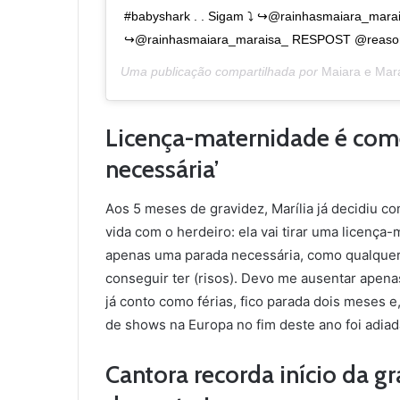
#babyshark . . Sigam ⤵️ ↪@rainhasmaiara_mara
↪@rainhasmaiara_maraisa_ RESPOST @reas
Uma publicação compartilhada por
Maiara e Mar
Licença-maternidade é come
necessária’
Aos 5 meses de gravidez, Marília já decidiu c
vida com o herdeiro: ela vai tirar uma licença
apenas uma parada necessária, como qualque
conseguir ter (risos). Devo me ausentar apen
já conto como férias, fico parada dois meses e, 
de shows na Europa no fim deste ano foi adia
Cantora recorda início da g