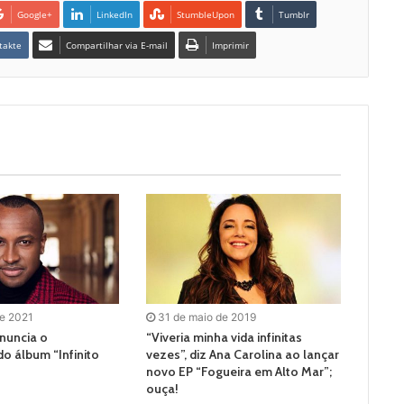
Google+
LinkedIn
StumbleUpon
Tumblr
takte
Compartilhar via E-mail
Imprimir
de 2021
31 de maio de 2019
nuncia o
“Viveria minha vida infinitas
o álbum “Infinito
vezes”, diz Ana Carolina ao lançar
novo EP “Fogueira em Alto Mar”;
ouça!