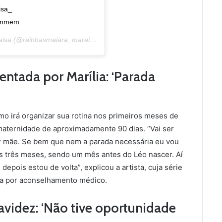
isa_
onmem
aisa
(@rainhasmaiara_maraisa_) em
26 de Set, 2019 às 4:40 PDT
ntada por Marília: ‘Parada
omo irá organizar sua rotina nos primeiros meses de
-maternidade de aproximadamente 90 dias. “Vai ser
r mãe. Se bem que nem a parada necessária eu vou
as três meses, sendo um mês antes do Léo nascer. Aí
depois estou de volta”, explicou a artista, cuja série
da por aconselhamento médico.
ravidez: ‘Não tive oportunidade