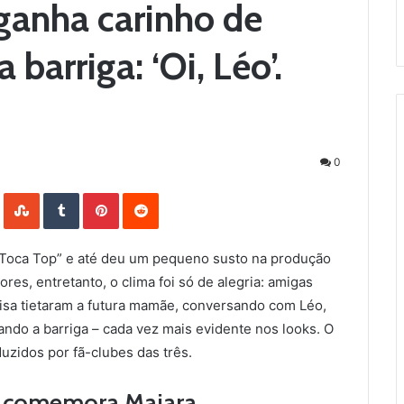
ganha carinho de
barriga: ‘Oi, Léo’.
0
LinkedIn
StumbleUpon
Tumblr
Pinterest
Reddit
 Toca Top” e até deu um pequeno susto na produção
ores, entretanto, o clima foi só de alegria: amigas
raisa tietaram a futura mamãe, conversando com Léo,
ando a barriga – cada vez mais evidente nos looks. O
uzidos por fã-clubes das três.
’, comemora Maiara