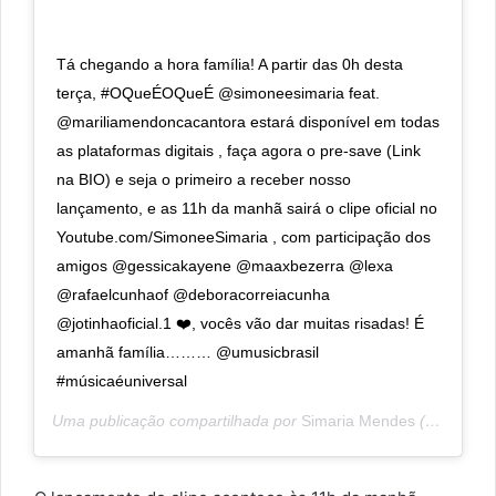
Tá chegando a hora família! A partir das 0h desta
terça, #OQueÉOQueÉ @simoneesimaria feat.
@mariliamendoncacantora estará disponível em todas
as plataformas digitais , faça agora o pre-save (Link
na BIO) e seja o primeiro a receber nosso
lançamento, e as 11h da manhã sairá o clipe oficial no
Youtube.com/SimoneeSimaria , com participação dos
amigos @gessicakayene @maaxbezerra @lexa
@rafaelcunhaof @deboracorreiacunha
@jotinhaoficial.1 ❤️, vocês vão dar muitas risadas! É
amanhã família……… @umusicbrasil
#músicaéuniversal
Uma publicação compartilhada por
Simaria Mendes
(@simaria) em