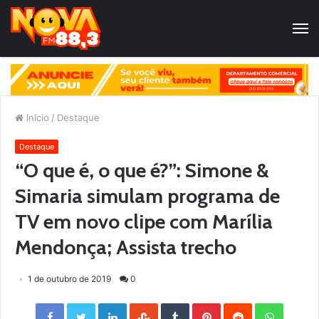
Início
/
Destaque
Destaque
“O que é, o que é?”: Simone &
Simaria simulam programa de
TV em novo clipe com Marília
Mendonça; Assista trecho
1 de outubro de 2019
0
Facebook
Twitter
LinkedIn
StumbleUpon
Tumblr
Pinterest
Reddit
WhatsApp