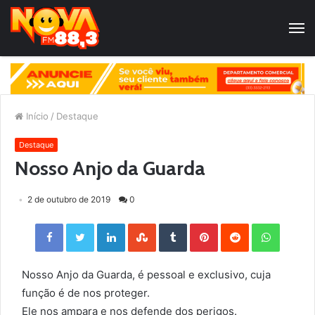
Início
/
Destaque
Destaque
Nosso Anjo da Guarda
2 de outubro de 2019
0
Facebook
Twitter
LinkedIn
StumbleUpon
Tumblr
Pinterest
Reddit
WhatsApp
Nosso Anjo da Guarda, é pessoal e exclusivo, cuja
função é de nos proteger.
Ele nos ampara e nos defende dos perigos.