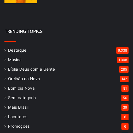
TRENDING TOPICS
Destaque
6.038
Música
1.008
Bíblia Deus com a Gente
285
Orelhão da Nova
142
Bom dia Nova
81
Sem categoria
56
Mais Brasil
39
Locutores
6
Promoções
6