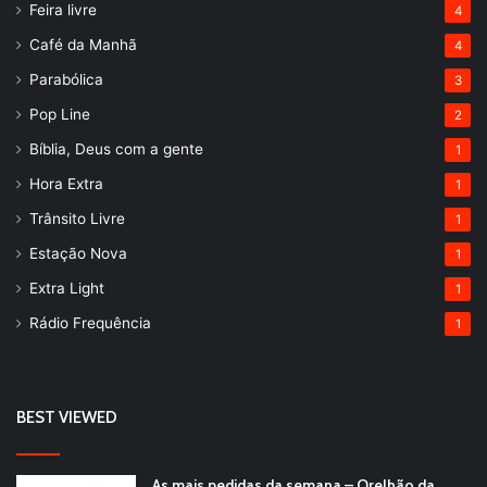
Feira livre
4
Café da Manhã
4
Parabólica
3
Pop Line
2
Bíblia, Deus com a gente
1
Hora Extra
1
Trânsito Livre
1
Estação Nova
1
Extra Light
1
Rádio Frequência
1
BEST VIEWED
As mais pedidas da semana – Orelhão da