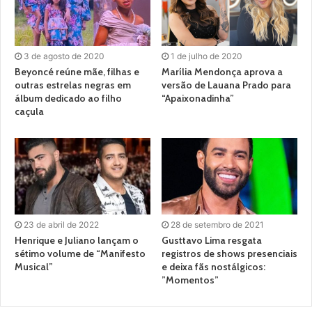
3 de agosto de 2020
1 de julho de 2020
Beyoncé reúne mãe, filhas e
Marília Mendonça aprova a
outras estrelas negras em
versão de Lauana Prado para
álbum dedicado ao filho
“Apaixonadinha”
caçula
23 de abril de 2022
28 de setembro de 2021
Henrique e Juliano lançam o
Gusttavo Lima resgata
sétimo volume de “Manifesto
registros de shows presenciais
Musical”
e deixa fãs nostálgicos:
”Momentos”