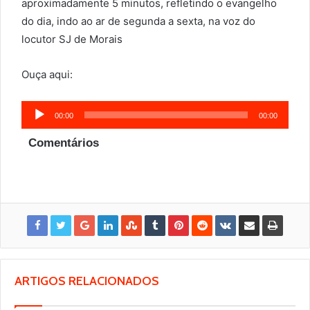
aproximadamente 5 minutos, refletindo o evangelho
do dia, indo ao ar de segunda a sexta, na voz do
locutor SJ de Morais
Ouça aqui:
Tocador
00:00
00:00
de
Comentários
áudio
ARTIGOS RELACIONADOS