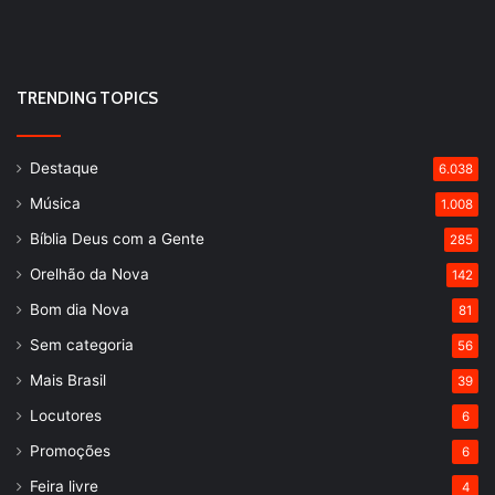
TRENDING TOPICS
Destaque
6.038
Música
1.008
Bíblia Deus com a Gente
285
Orelhão da Nova
142
Bom dia Nova
81
Sem categoria
56
Mais Brasil
39
Locutores
6
Promoções
6
Feira livre
4