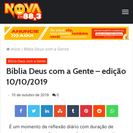
Início
/
Bíblia Deus com a Gente
Bíblia Deus com a Gente
Bíblia Deus com a Gente – edição
10/10/2019
10 de outubro de 2019
0
Facebook
Twitter
LinkedIn
StumbleUpon
Tumblr
Pinterest
Reddit
WhatsApp
É um momento de reflexão diário com duração de