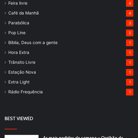
Feira livre
4
Café da Manhã
4
Parabólica
3
Pop Line
2
Bíblia, Deus com a gente
1
Hora Extra
1
Trânsito Livre
1
Estação Nova
1
Extra Light
1
Rádio Frequência
1
BEST VIEWED
As mais pedidas da semana – Orelhão da