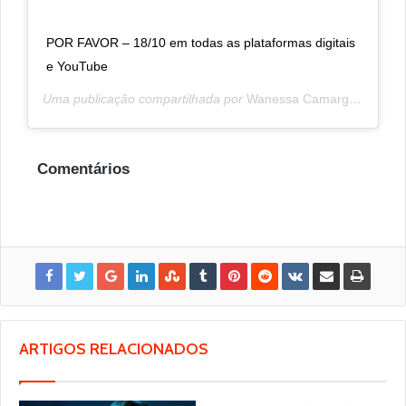
POR FAVOR – 18/10 em todas as plataformas digitais
e YouTube
Uma publicação compartilhada por
Wanessa Camargo
(@wane
Comentários
ARTIGOS RELACIONADOS