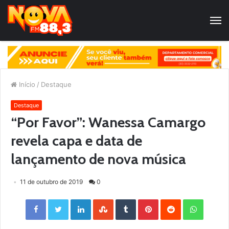
Início
/
Destaque
Destaque
“Por Favor”: Wanessa Camargo
revela capa e data de
lançamento de nova música
11 de outubro de 2019
0
Facebook
Twitter
LinkedIn
StumbleUpon
Tumblr
Pinterest
Reddit
WhatsApp