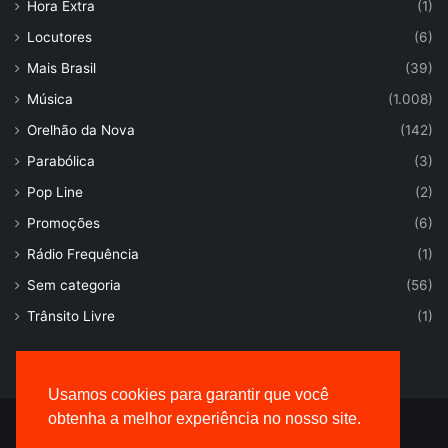
Hora Extra
(1)
Locutores
(6)
Mais Brasil
(39)
Música
(1.008)
Orelhão da Nova
(142)
Parabólica
(3)
Pop Line
(2)
Promoções
(6)
Rádio Frequência
(1)
Sem categoria
(56)
Trânsito Livre
(1)
Usamos cookies para garantir que você
obtenha a melhor experiência no nosso site.
© Desenvolvido por |
VersaTec