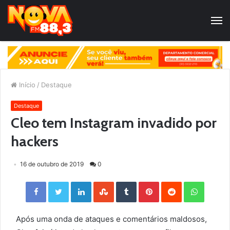
Início
/
Destaque
Destaque
Cleo tem Instagram invadido por
hackers
16 de outubro de 2019
0
Facebook
Twitter
LinkedIn
StumbleUpon
Tumblr
Pinterest
Reddit
WhatsApp
Após uma onda de ataques e comentários maldosos,