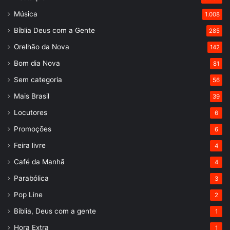
Música
1.008
Bíblia Deus com a Gente
285
Orelhão da Nova
142
Bom dia Nova
81
Sem categoria
56
Mais Brasil
39
Locutores
6
Promoções
6
Feira livre
4
Café da Manhã
4
Parabólica
3
Pop Line
2
Bíblia, Deus com a gente
1
Hora Extra
1