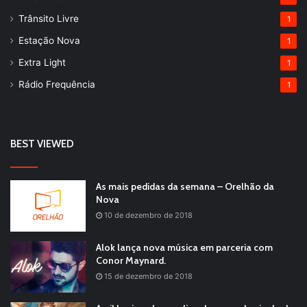
Trânsito Livre
1
Estação Nova
1
Extra Light
1
Rádio Frequência
1
BEST VIEWED
As mais pedidas da semana – Orelhão da
Nova
10 de dezembro de 2018
Alok lança nova música em parceria com
Conor Maynard.
15 de dezembro de 2018