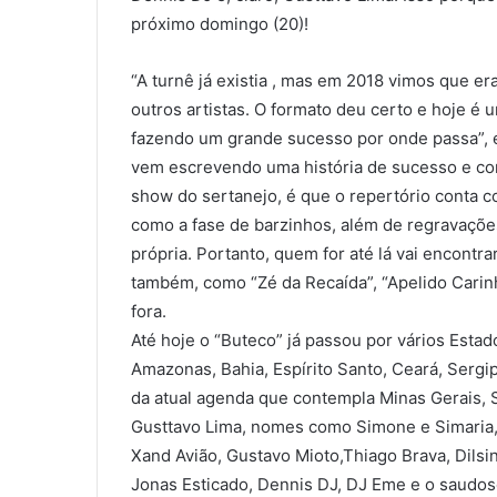
próximo domingo (20)!
“A turnê já existia , mas em 2018 vimos que er
outros artistas. O formato deu certo e hoje é
fazendo um grande sucesso por onde passa”, ex
vem escrevendo uma história de sucesso e com
show do sertanejo, é que o repertório conta c
como a fase de barzinhos, além de regravaçõe
própria. Portanto, quem for até lá vai encontra
também, como “Zé da Recaída”, “Apelido Carinho
fora.
Até hoje o “Buteco” já passou por vários Esta
Amazonas, Bahia, Espírito Santo, Ceará, Sergip
da atual agenda que contempla Minas Gerais, S
Gusttavo Lima, nomes como Simone e Simaria, 
Xand Avião, Gustavo Mioto,Thiago Brava, Dilsi
Jonas Esticado, Dennis DJ, DJ Eme e o saudoso