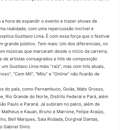
a a hora de expandir o evento e trazer shows de
 uma realidade, com uma repercussão incrível e
plica Gusttavo Lima. É com essa força que o festival
 grande público. Tem mais: Um dos diferenciais, no
om músicas que marcaram desde o início da carreira,
s de artistas consagrados e hits de composição
r um Gusttavo Lima mais “raiz”, mas com hits atuais,
so”, “Cem Mil”, “Milu” e “Online” não ficarão de
dos do país, como Pernambuco, Goiás, Mato Grosso,
e, Rio Grande do Norte, Distrito Federal e Pará, além
ão Paulo e Paraná. Já subiram no palco, além de
Matheus e Kauan, Bruno e Marrone, Felipe Araújo,
nho, Bell Marques, Saia Rodada, Dorgival Dantas,
 Gabriel Diniz.