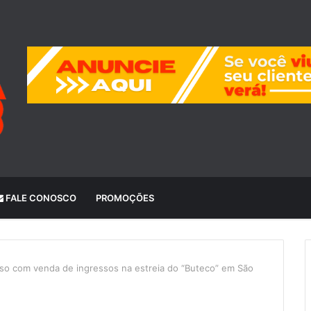
FALE CONOSCO
PROMOÇÕES
o com venda de ingressos na estreia do “Buteco” em São