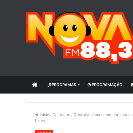
INÍCIO
PROGRAMAS
PROGRAMAÇÃO
Início
/
Destaque
/
Gusttavo Lima comemora sucess
Paulo