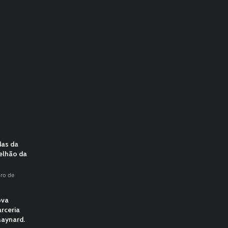
das da
elhão da
ro de
ova
rceria
aynard.