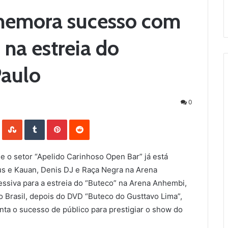
memora sucesso com
 na estreia do
Paulo
0
LinkedIn
StumbleUpon
Tumblr
Pinterest
Reddit
e o setor “Apelido Carinhoso Open Bar” já está
eus e Kauan, Denis DJ e Raça Negra na Arena
siva para a estreia do “Buteco” na Arena Anhembi,
 Brasil, depois do DVD “Buteco do Gusttavo Lima”,
nta o sucesso de público para prestigiar o show do