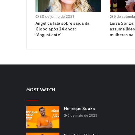
30 de junho de 2021
9 de setemb
Angélica fala sobre saída da
Luísa Sonza 
Globo após 24 anos:
assume lider
“Angustiante”
mulheres na
MOST WATCH
Henrique Souza
6 de maio de 2025