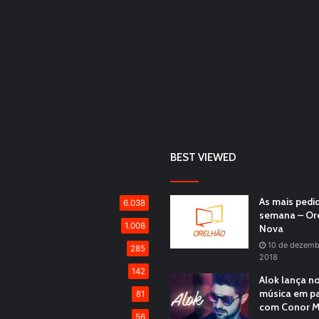
BEST VIEWED
As mais pedi
6.038
semana – Or
1.008
Nova
10 de dezemb
285
2018
142
Alok lança n
música em pa
81
com Conor M
56