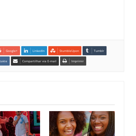
Google+
LinkedIn
StumbleUpon
Tumblr
takte
Compartilhar via E-mail
Imprimir