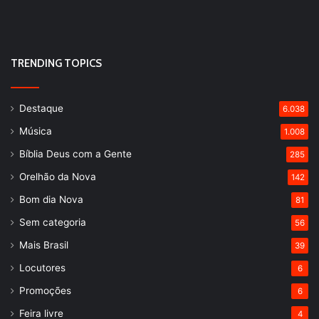
TRENDING TOPICS
Destaque
6.038
Música
1.008
Bíblia Deus com a Gente
285
Orelhão da Nova
142
Bom dia Nova
81
Sem categoria
56
Mais Brasil
39
Locutores
6
Promoções
6
Feira livre
4