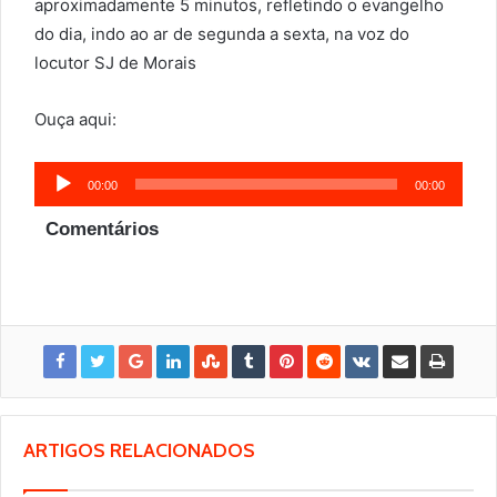
aproximadamente 5 minutos, refletindo o evangelho
do dia, indo ao ar de segunda a sexta, na voz do
locutor SJ de Morais
Ouça aqui:
Tocador
00:00
00:00
de
Comentários
áudio
ARTIGOS RELACIONADOS