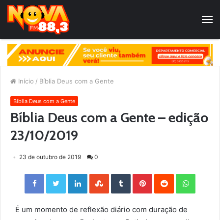
Início
/
Bíblia Deus com a Gente
Bíblia Deus com a Gente
Bíblia Deus com a Gente – edição
23/10/2019
23 de outubro de 2019
0
Facebook
Twitter
LinkedIn
StumbleUpon
Tumblr
Pinterest
Reddit
WhatsApp
É um momento de reflexão diário com duração de