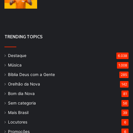
TRENDING TOPICS
Destaque
6.038
Música
1.008
Bíblia Deus com a Gente
285
Orelhão da Nova
142
Bom dia Nova
81
Sem categoria
56
Mais Brasil
39
Locutores
6
Promoções
6