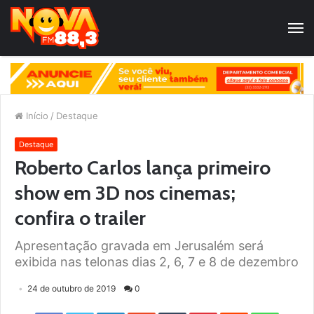
Início
/
Destaque
Destaque
Roberto Carlos lança primeiro
show em 3D nos cinemas;
confira o trailer
Apresentação gravada em Jerusalém será
exibida nas telonas dias 2, 6, 7 e 8 de dezembro
24 de outubro de 2019
0
Facebook
Twitter
LinkedIn
StumbleUpon
Tumblr
Pinterest
Reddit
WhatsApp