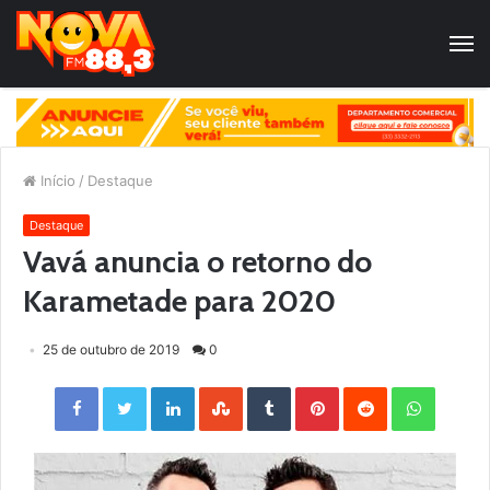
Início
/
Destaque
Destaque
Vavá anuncia o retorno do
Karametade para 2020
25 de outubro de 2019
0
Facebook
Twitter
LinkedIn
StumbleUpon
Tumblr
Pinterest
Reddit
WhatsApp