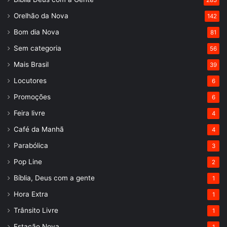
285
Orelhão da Nova
142
Bom dia Nova
81
Sem categoria
56
Mais Brasil
39
Locutores
6
Promoções
6
Feira livre
4
Café da Manhã
4
Parabólica
3
Pop Line
2
Bíblia, Deus com a gente
1
Hora Extra
1
Trânsito Livre
1
Estação Nova