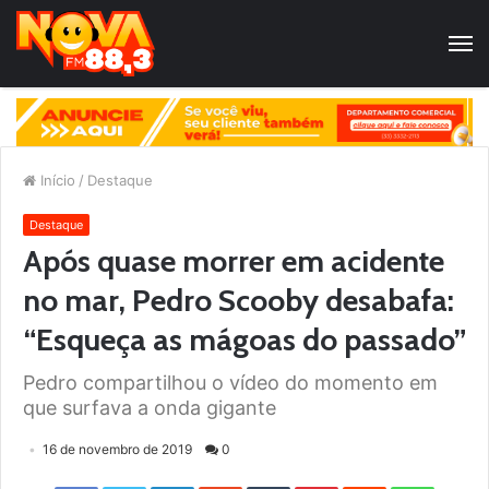
Início
/
Destaque
Destaque
Após quase morrer em acidente
no mar, Pedro Scooby desabafa:
“Esqueça as mágoas do passado”
Pedro compartilhou o vídeo do momento em
que surfava a onda gigante
16 de novembro de 2019
0
Facebook
Twitter
LinkedIn
StumbleUpon
Tumblr
Pinterest
Reddit
WhatsApp