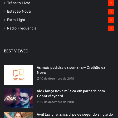
Trânsito Livre
1
Estação Nova
1
Extra Light
1
Rádio Frequência
1
BEST VIEWED
As mais pedidas da semana – Orelhão da
Nova
10 de dezembro de 2018
Alok lança nova música em parceria com
Conor Maynard.
15 de dezembro de 2018
Avril Lavigne lança clipe de segundo single do