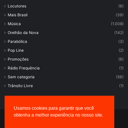
Locutores
(6)
Mais Brasil
(39)
Música
(1.008)
Orelhão da Nova
(142)
Parabólica
(3)
Pop Line
(2)
Promoções
(6)
Rádio Frequência
(1)
Sem categoria
(56)
Trânsito Livre
(1)
Usamos cookies para garantir que você
obtenha a melhor experiência no nosso site.
© Desenvolvido por |
VersaTec