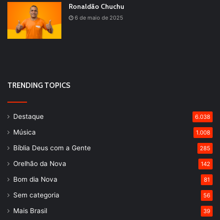
Ronaldão Chuchu
6 de maio de 2025
TRENDING TOPICS
Destaque
6.038
Música
1.008
Bíblia Deus com a Gente
285
Orelhão da Nova
142
Bom dia Nova
81
Sem categoria
56
Mais Brasil
39