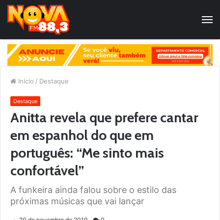
Início
/
Destaque
Destaque
Anitta revela que prefere cantar
em espanhol do que em
português: “Me sinto mais
confortável”
A funkeira ainda falou sobre o estilo das
próximas músicas que vai lançar
20 de novembro de 2019
0