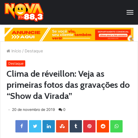
Início
/
Destaque
Destaque
Clima de réveillon: Veja as
primeiras fotos das gravações do
“Show da Virada”
20 de novembro de 2019
0
Facebook
Twitter
LinkedIn
StumbleUpon
Tumblr
Pinterest
Reddit
WhatsApp