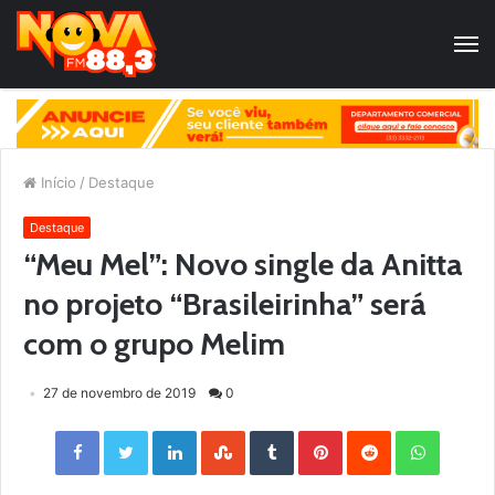
Início
/
Destaque
Destaque
“Meu Mel”: Novo single da Anitta
no projeto “Brasileirinha” será
com o grupo Melim
27 de novembro de 2019
0
Facebook
Twitter
LinkedIn
StumbleUpon
Tumblr
Pinterest
Reddit
WhatsApp