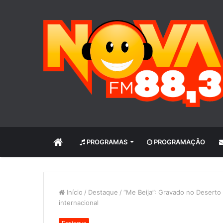
INÍCIO
PROGRAMAS
PROGRAMAÇÃO
Início
/
Destaque
/
“Me Beija”: Gravado no Deserto
internacional