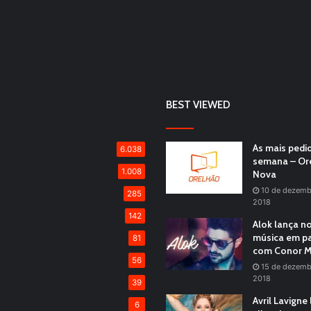
BEST VIEWED
As mais pedi
6.038
semana – Or
1.008
Nova
10 de dezemb
285
2018
142
Alok lança n
música em pa
81
com Conor M
56
15 de dezemb
2018
39
Avril Lavigne
6