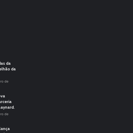
das da
elhão da
ro de
ova
rceria
aynard.
ro de
 lança