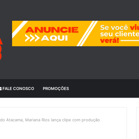
FALE CONOSCO
PROMOÇÕES
 do Atacama, Mariana Rios lança clipe com produção