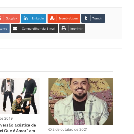
Google+
LinkedIn
StumbleUpon
Tumblr
takte
Compartilhar via E-mail
Imprimir
 de 2019
 versão acústica de
2 de outubro de 2021
ei Que é Amor” em