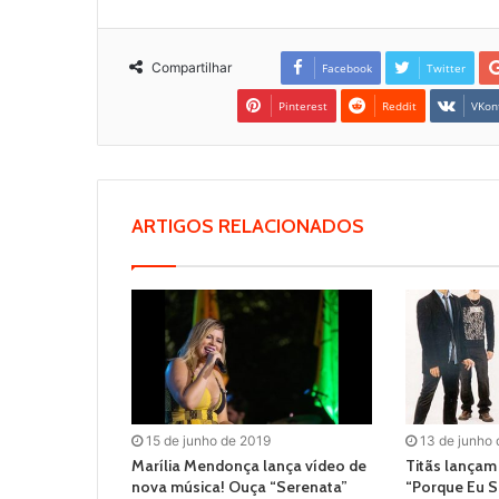
Compartilhar
Facebook
Twitter
Pinterest
Reddit
VKon
ARTIGOS RELACIONADOS
15 de junho de 2019
13 de junho
Marília Mendonça lança vídeo de
Titãs lançam
nova música! Ouça “Serenata”
“Porque Eu S