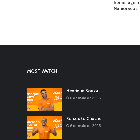
homenagem a
Namorados
MOST WATCH
Henrique Souza
6 de maio de 2025
Ronaldão Chuchu
6 de maio de 2025