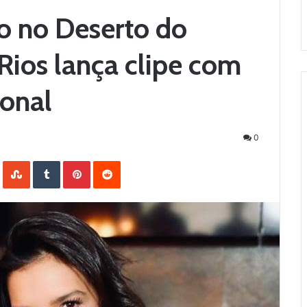
o no Deserto do
Rios lança clipe com
ional
0
LinkedIn
StumbleUpon
Tumblr
Pinterest
Reddit