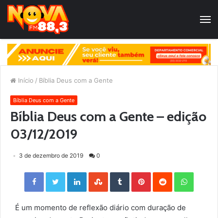
Início
/
Bíblia Deus com a Gente
Bíblia Deus com a Gente
Bíblia Deus com a Gente – edição
03/12/2019
3 de dezembro de 2019
0
Facebook
Twitter
LinkedIn
StumbleUpon
Tumblr
Pinterest
Reddit
WhatsApp
É um momento de reflexão diário com duração de