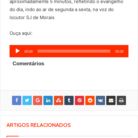
aproximadamente 5 minutos, refletindo o evangelho
do dia, indo ao ar de segunda a sexta, na voz do
locutor SJ de Morais
Ouça aqui:
Tocador
00:00
00:00
de
Comentários
áudio
ARTIGOS RELACIONADOS