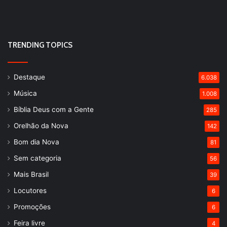
TRENDING TOPICS
Destaque
6.038
Música
1.008
Bíblia Deus com a Gente
285
Orelhão da Nova
142
Bom dia Nova
81
Sem categoria
56
Mais Brasil
39
Locutores
6
Promoções
6
Feira livre
4