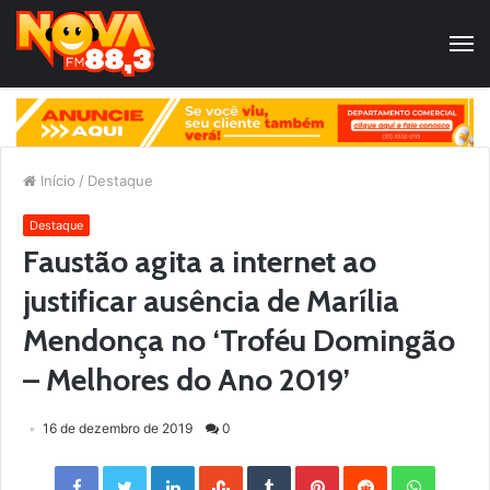
Início
/
Destaque
Destaque
Faustão agita a internet ao
justificar ausência de Marília
Mendonça no ‘Troféu Domingão
– Melhores do Ano 2019’
16 de dezembro de 2019
0
Facebook
Twitter
LinkedIn
StumbleUpon
Tumblr
Pinterest
Reddit
WhatsApp