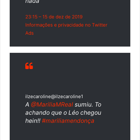
nada
23:15 – 15 de dez de 2019
Informações e privacidade no Twitter
Ads
ilzecaroline
@ilzecaroline1
A
@
MariliaMReal
sumiu. To
achando que o Léo chegou
hein!!
#
mariliamendonça