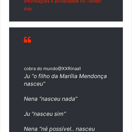
Informações e privacidade no Twitter
Ads
cobra do mundo
@XXRinaa1
Ju “o filho da Marília Mendonça
nasceu”
Nena “nasceu nada”
Ju “nasceu sim”
Nena “né possível.. nasceu