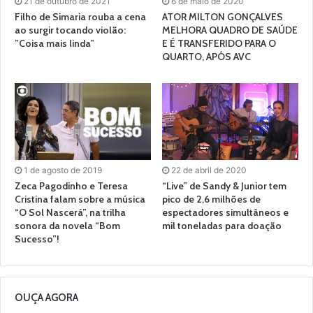
21 de outubro de 2021
6 de maio de 2020
Filho de Simaria rouba a cena
ATOR MILTON GONÇALVES
ao surgir tocando violão:
MELHORA QUADRO DE SAÚDE
”Coisa mais linda”
E É TRANSFERIDO PARA O
QUARTO, APÓS AVC
1 de agosto de 2019
22 de abril de 2020
Zeca Pagodinho e Teresa
“Live” de Sandy & Junior tem
Cristina falam sobre a música
pico de 2,6 milhões de
“O Sol Nascerá”, na trilha
espectadores simultâneos e
sonora da novela “Bom
mil toneladas para doação
Sucesso”!
OUÇA AGORA