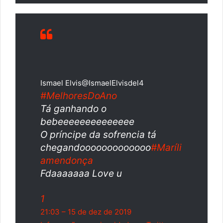
Ismael Elvis
@IsmaelElvisdel4
#
MelhoresDoAno
Tá ganhando o
bebeeeeeeeeeeeeee
O príncipe da sofrencia tá
chegandooooooooooooo
#
Maríli
amendonça
Fdaaaaaaa Love u
1
21:03 – 15 de dez de 2019