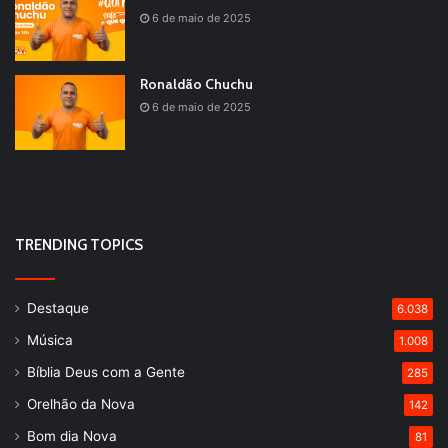
6 de maio de 2025
Ronaldão Chuchu
6 de maio de 2025
TRENDING TOPICS
Destaque
6.038
Música
1.008
Bíblia Deus com a Gente
285
Orelhão da Nova
142
Bom dia Nova
81