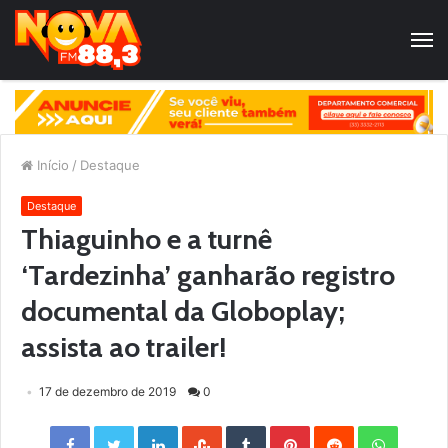
Início
/
Destaque
Destaque
Thiaguinho e a turnê
‘Tardezinha’ ganharão registro
documental da Globoplay;
assista ao trailer!
17 de dezembro de 2019
0
Facebook
Twitter
LinkedIn
StumbleUpon
Tumblr
Pinterest
Reddit
WhatsApp