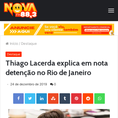
Início
/
Destaque
Destaque
Thiago Lacerda explica em nota
detenção no Rio de Janeiro
24 de dezembro de 2019
0
Facebook
Twitter
LinkedIn
StumbleUpon
Tumblr
Pinterest
Reddit
WhatsApp