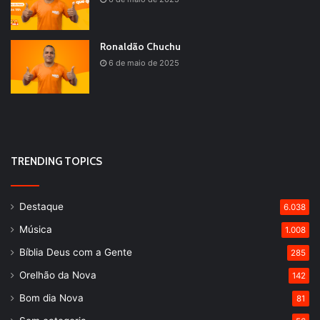
Ronaldão Chuchu
6 de maio de 2025
TRENDING TOPICS
Destaque
6.038
Música
1.008
Bíblia Deus com a Gente
285
Orelhão da Nova
142
Bom dia Nova
81