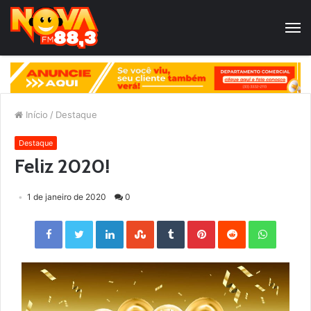
Início
/
Destaque
Destaque
Feliz 2020!
1 de janeiro de 2020
0
Facebook
Twitter
LinkedIn
StumbleUpon
Tumblr
Pinterest
Reddit
WhatsApp