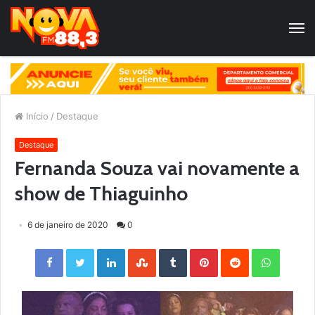
Início
/
Destaque
Destaque
Fernanda Souza vai novamente a
show de Thiaguinho
6 de janeiro de 2020
0
Facebook
Twitter
LinkedIn
StumbleUpon
Tumblr
Pinterest
Reddit
WhatsApp