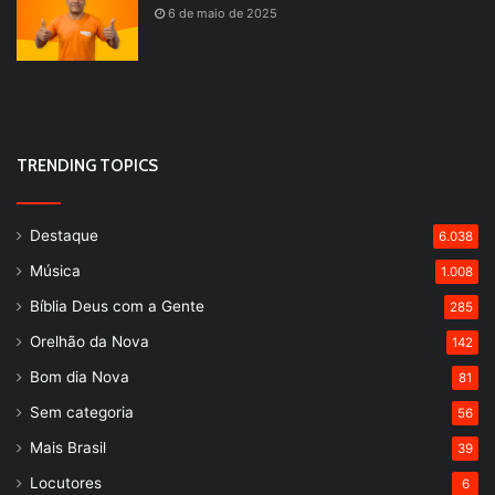
6 de maio de 2025
TRENDING TOPICS
Destaque
6.038
Música
1.008
Bíblia Deus com a Gente
285
Orelhão da Nova
142
Bom dia Nova
81
Sem categoria
56
Mais Brasil
39
Locutores
6