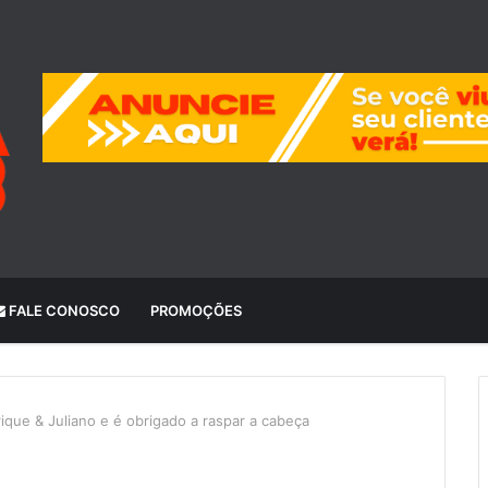
FALE CONOSCO
PROMOÇÕES
ique & Juliano e é obrigado a raspar a cabeça