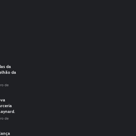
das da
elhão da
ro de
ova
rceria
aynard.
ro de
 lança