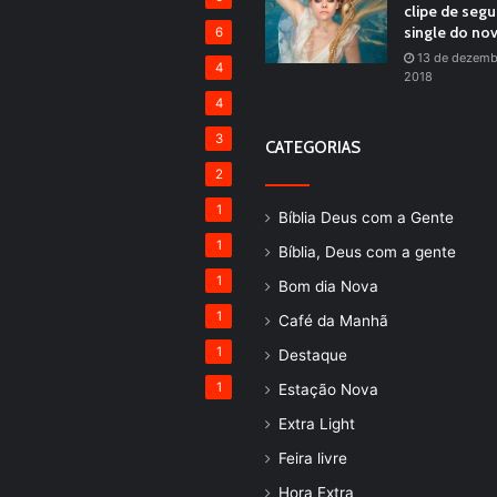
clipe de seg
single do no
6
13 de dezemb
4
2018
4
3
CATEGORIAS
2
1
Bíblia Deus com a Gente
1
Bíblia, Deus com a gente
1
Bom dia Nova
1
Café da Manhã
1
Destaque
1
Estação Nova
Extra Light
Feira livre
Hora Extra