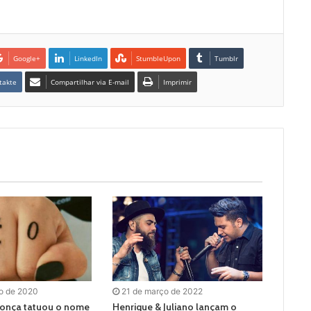
Google+
LinkedIn
StumbleUpon
Tumblr
takte
Compartilhar via E-mail
Imprimir
ro de 2020
21 de março de 2022
donça tatuou o nome
Henrique & Juliano lançam o