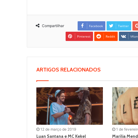
Compartilhar
Facebook
Twitter
Pinterest
Reddit
VKon
ARTIGOS RELACIONADOS
12 de março de 2019
1 de feverei
Luan Santana e MC Kekel
Marília Men