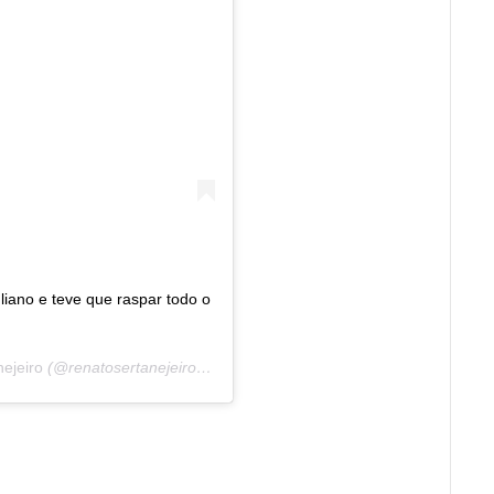
liano e teve que raspar todo o
ejeiro
(@renatosertanejeiro) em
9 de Jan, 2020 às 3:04 PST