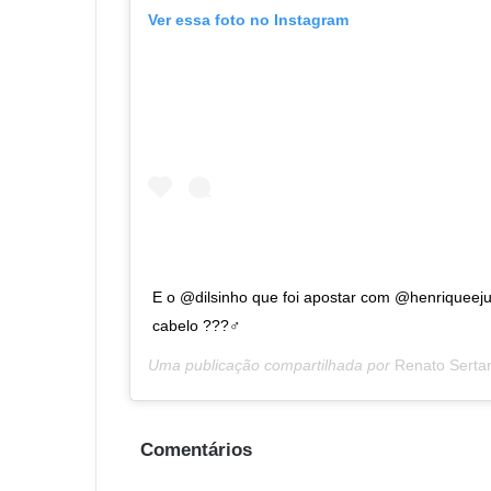
Ver essa foto no Instagram
E o @dilsinho que foi apostar com @henriqueeju
cabelo ???‍♂️
Uma publicação compartilhada por
Renato Sertan
Comentários