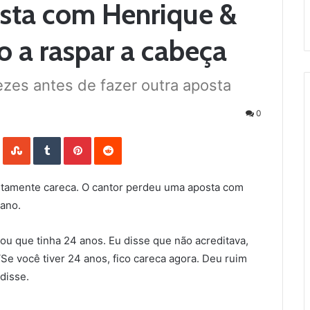
osta com Henrique &
o a raspar a cabeça
ezes antes de fazer outra aposta
0
LinkedIn
StumbleUpon
Tumblr
Pinterest
Reddit
etamente careca. O cantor perdeu uma aposta com
ano.
lou que tinha 24 anos. Eu disse que não acreditava,
 ‘Se você tiver 24 anos, fico careca agora. Deu ruim
disse.