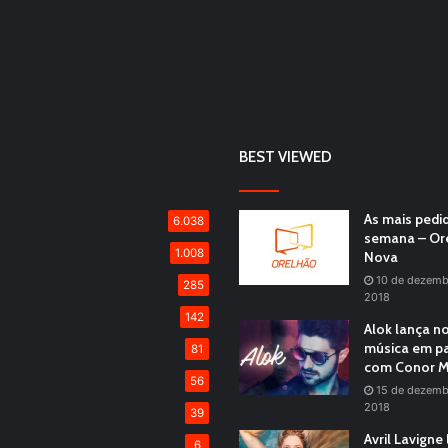
BEST VIEWED
As mais pedi
6.038
semana – Or
1.008
Nova
10 de dezemb
285
2018
142
Alok lança n
música em pa
81
com Conor M
56
15 de dezemb
2018
39
Avril Lavigne
6