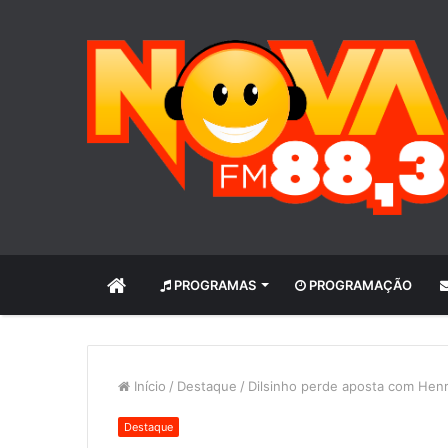
INÍCIO
PROGRAMAS
PROGRAMAÇÃO
Início
/
Destaque
/
Dilsinho perde aposta com Henr
Destaque