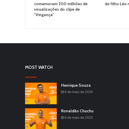
comemoram 200 milhões de
do filho Léo 
visualizações do clipe de
“Vingança”
MOST WATCH
Henrique Souza
6 de maio de 2025
Ronaldão Chuchu
6 de maio de 2025