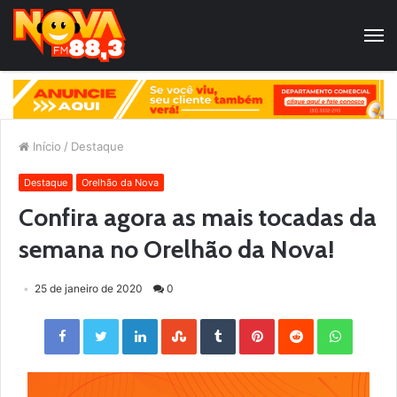
Início
/
Destaque
Destaque
Orelhão da Nova
Confira agora as mais tocadas da
semana no Orelhão da Nova!
25 de janeiro de 2020
0
Facebook
Twitter
LinkedIn
StumbleUpon
Tumblr
Pinterest
Reddit
WhatsApp