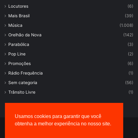
Locutores
(6)
Mais Brasil
(39)
Música
(1.008)
Orelhão da Nova
(142)
Parabólica
(3)
Pop Line
(2)
Promoções
(6)
Rádio Frequência
(1)
Sem categoria
(56)
Trânsito Livre
(1)
Usamos cookies para garantir que você
obtenha a melhor experiência no nosso site.
© Desenvolvido por |
VersaTec