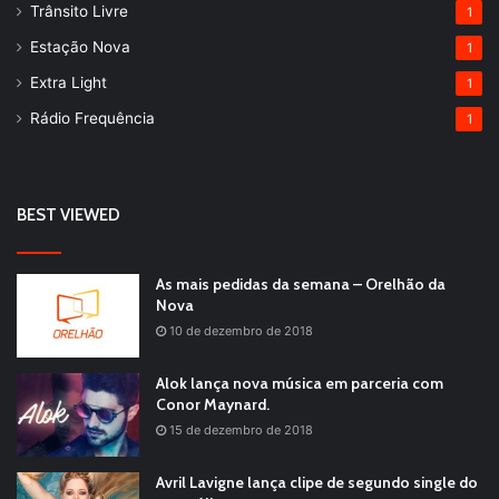
Trânsito Livre
1
Estação Nova
1
Extra Light
1
Rádio Frequência
1
BEST VIEWED
As mais pedidas da semana – Orelhão da
Nova
10 de dezembro de 2018
Alok lança nova música em parceria com
Conor Maynard.
15 de dezembro de 2018
Avril Lavigne lança clipe de segundo single do