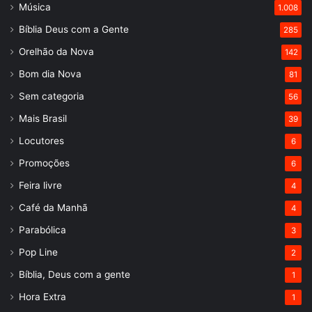
Música
1.008
Bíblia Deus com a Gente
285
Orelhão da Nova
142
Bom dia Nova
81
Sem categoria
56
Mais Brasil
39
Locutores
6
Promoções
6
Feira livre
4
Café da Manhã
4
Parabólica
3
Pop Line
2
Bíblia, Deus com a gente
1
Hora Extra
1