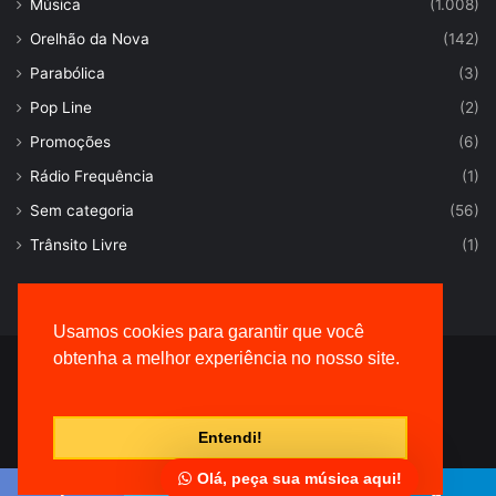
Música
(1.008)
Orelhão da Nova
(142)
Parabólica
(3)
Pop Line
(2)
Promoções
(6)
Rádio Frequência
(1)
Sem categoria
(56)
Trânsito Livre
(1)
Usamos cookies para garantir que você
obtenha a melhor experiência no nosso site.
© Desenvolvido por |
VersaTec
Entendi!
Olá, peça sua música aqui!