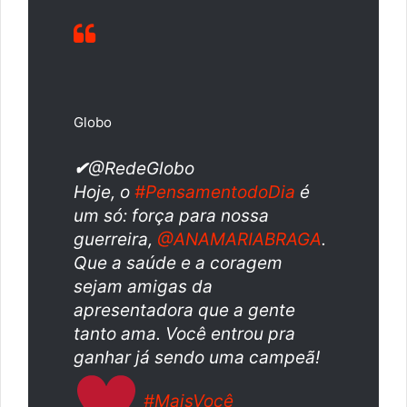
Globo
✔
@RedeGlobo
Hoje, o
#
PensamentodoDia
é
um só: força para nossa
guerreira,
@
ANAMARIABRAGA
.
Que a saúde e a coragem
sejam amigas da
apresentadora que a gente
tanto ama. Você entrou pra
ganhar já sendo uma campeã!
#
MaisVocê