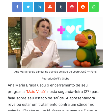
Facebook
Twitter
LinkedIn
StumbleUpon
Tumblr
Pinterest
Reddit
WhatsApp
Ana Maria revela câncer no pulmão ao lado de Louro José — Foto:
Reprodução/TV Globo
Ana Maria Braga usou o encerramento de seu
programa “
Mais Você
” nesta segunda-feira (27) para
falar sobre seu estado de saúde. A apresentadora
revelou estar em tratamento contra um câncer no
pulmão. “Tenho muita fé, força que vem de Deus, e