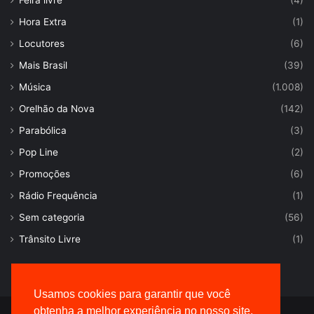
Hora Extra
(1)
Locutores
(6)
Mais Brasil
(39)
Música
(1.008)
Orelhão da Nova
(142)
Parabólica
(3)
Pop Line
(2)
Promoções
(6)
Rádio Frequência
(1)
Sem categoria
(56)
Trânsito Livre
(1)
Usamos cookies para garantir que você
obtenha a melhor experiência no nosso site.