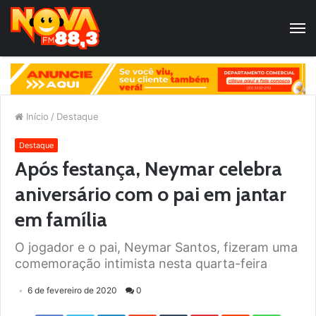
Início
/
Destaque
Destaque
Após festança, Neymar celebra
aniversário com o pai em jantar
em família
O jogador e o pai, Neymar Santos, fizeram uma
comemoração intimista nesta quarta-feira
6 de fevereiro de 2020
0
Facebook
Twitter
LinkedIn
StumbleUpon
Tumblr
Pinterest
Reddit
WhatsApp