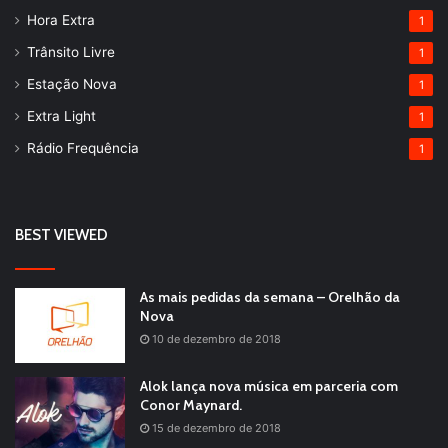
Hora Extra
1
Trânsito Livre
1
Estação Nova
1
Extra Light
1
Rádio Frequência
1
BEST VIEWED
As mais pedidas da semana – Orelhão da
Nova
10 de dezembro de 2018
Alok lança nova música em parceria com
Conor Maynard.
15 de dezembro de 2018